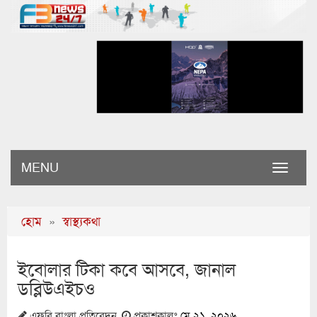
MENU
Toggle
naviga
হোম
»
স্বাস্থ্যকথা
ইবোলার টিকা কবে আসবে, জানাল
ডব্লিউএইচও
এফবি বাংলা প্রতিবেদন
প্রকাশকালঃ
মে ২১, ২০২৬