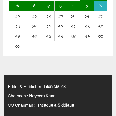
৩
৪
৫
৬
৭
৮
৯
১০
১১
১২
১৩
১৪
১৫
১৬
১৭
১৮
১৯
২০
২১
২২
২৩
২৪
২৫
২৬
২৭
২৮
২৯
৩০
৩১
Editor & Publisher
:
Titon Malick
Chairman
:
Nayeem Khan
CO Chairman
:
Ishtiaque a Siddiaue