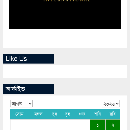
Like Us
আর্কাইভ
সোম
মঙ্গল
বুধ
বৃহ
শুক্র
শনি
রবি
১
২