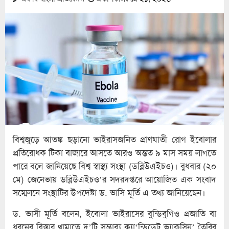
বিশ্বজুড়ে আতঙ্ক ছড়ানো ভাইরাসজনিত প্রাণঘাতী রোগ ইবোলার
প্রতিরোধক টিকা বাজারে আসতে আরও অন্তত ৯ মাস সময় লাগতে
পারে বলে জানিয়েছে বিশ্ব স্বাস্থ্য সংস্থা (ডব্লিউএইচও)। বুধবার (২০
মে) জেনেভায় ডব্লিউএইচও’র সদরদপ্তরে আয়োজিত এক সংবাদ
সম্মেলনে সংস্থাটির উপদেষ্টা ড. ভাসি মূর্তি এ তথ্য জানিয়েছেন।
ড. ভাসী মূর্তি বলেন, ইবোলা ভাইরাসের বুন্ডিবুগিও প্রজাতি বা
ধরনের বিস্তার থামাতে দু’টি সম্ভাব্য ক্যা‘ন্ডিডেট ভ্যাকসিন’ তৈরির