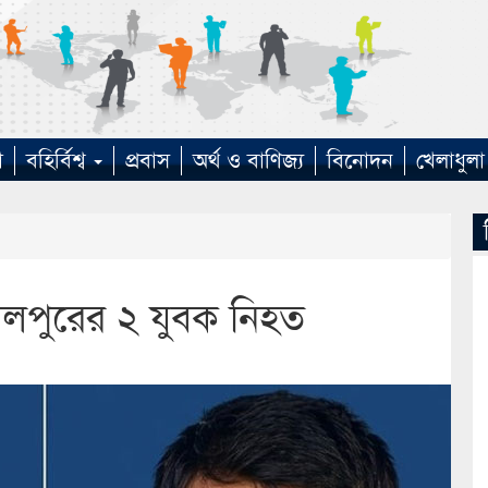
া
বহির্বিশ্ব
প্রবাস
অর্থ ও বাণিজ্য
বিনোদন
খেলাধুলা
ালপুরের ২ যুবক নিহত