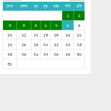
সোম
মঙ্গল
বুধ
বৃহ
শুক্র
শনি
রবি
১
২
৩
৪
৫
৬
৭
৮
৯
১০
১১
১২
১৩
১৪
১৫
১৬
১৭
১৮
১৯
২০
২১
২২
২৩
২৪
২৫
২৬
২৭
২৮
২৯
৩০
৩১