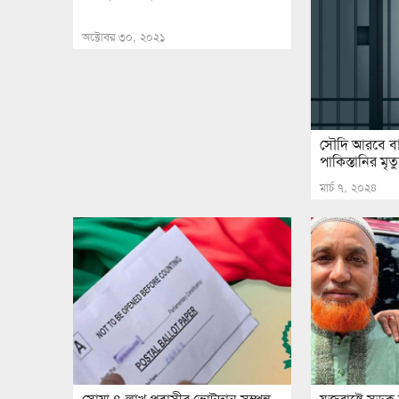
অক্টোবর ৩০, ২০২১
সৌদি আরবে বাং
পাকিস্তানির মৃত্
মার্চ ৭, ২০২৪