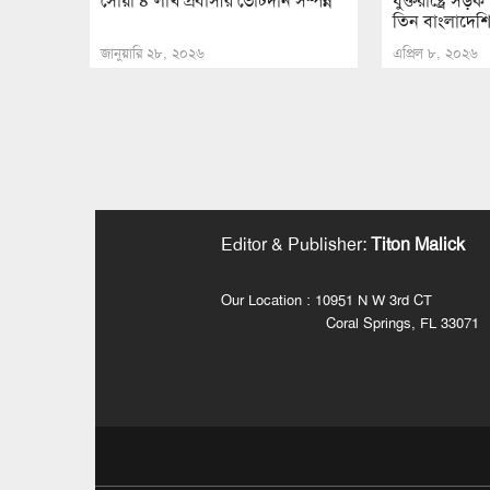
সোয়া ৪ লাখ প্রবাসীর ভোটদান সম্পন্ন
যুক্তরাষ্ট্রে স
তিন বাংলাদেশ
জানুয়ারি ২৮, ২০২৬
এপ্রিল ৮, ২০২৬
Editor & Publisher
:
Titon Malick
Our Location : 10951 N W 3rd CT
Coral Springs, FL 33071