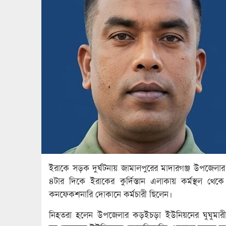
ইরাকে সড়ক দুর্ঘটনায় জামালপুরের মাদারগঞ্জ উপজেলা
৪টার দিকে ইরাকের কুর্দিস্তান এলাকায় কর্মস্থল থ
কনফেকশনারি দোকানে কর্মচারী ছিলেন।
নিহতরা হলেন উপজেলার কড়ইচড়া ইউনিয়নের ঘুঘুমার