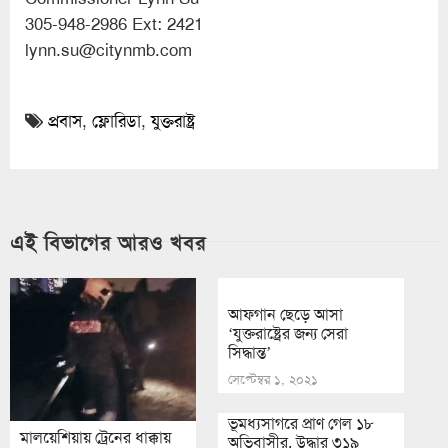
305-948-2986 Ext: 2421
lynn.su@citynmb.com
প্রবাস
,
ফ্লোরিডা
,
যুক্তরাষ্ট্র
এই বিভাগের আরও খবর
আফগান ছেড়ে আসা
‘যুক্তরাষ্ট্রের জন্য সেরা
সিদ্ধান্ত’
সেপ্টেম্বর ১, ২০২১
ভূমধ্যসাগরে প্রাণ গেল ১৮
মালয়েশিয়ায় ট্রেনের ধাক্কায়
অভিবাসীর, উদ্ধার ৩১৯