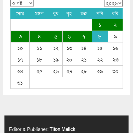
সোম
মঙ্গল
বুধ
বৃহ
শুক্র
শনি
রবি
১
২
৩
৪
৫
৬
৭
৮
৯
১০
১১
১২
১৩
১৪
১৫
১৬
১৭
১৮
১৯
২০
২১
২২
২৩
২৪
২৫
২৬
২৭
২৮
২৯
৩০
৩১
Editor & Publisher
:
Titon Malick