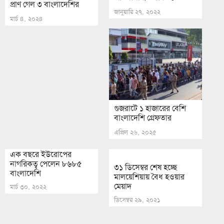
প্রাণ গেল ৩ বাংলাদেশির
জানুয়ারি ২৭, ২০২২
মার্চ ৪, ২০২৪
গুজরাটে ১ হাজারের বেশি
বাংলাদেশি গ্রেফতার
এপ্রিল ২৬, ২০২৫
এক বছরে ইউরোপের
নাগরিকত্ব পেলেন ৮৬৮৫
৩১ ডিসেম্বর শেষ হচ্ছে
বাংলাদেশি
মালয়েশিয়ায় বৈধ হওয়ার
মেয়াদ
মার্চ ৩০, ২০২২
ডিসেম্বর ২৯, ২০২১