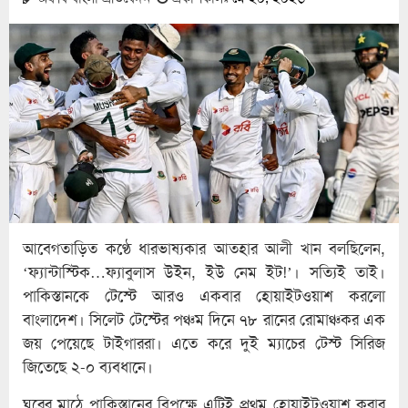
আবেগতাড়িত কণ্ঠে ধারভাষ্যকার আতহার আলী খান বলছিলেন,
‘ফ্যান্টাস্টিক…ফ্যাবুলাস উইন, ইউ নেম ইট!’। সত্যিই তাই।
পাকিস্তানকে টেস্টে আরও একবার হোয়াইটওয়াশ করলো
বাংলাদেশ। সিলেট টেস্টের পঞ্চম দিনে ৭৮ রানের রোমাঞ্চকর এক
জয় পেয়েছে টাইগাররা। এতে করে দুই ম্যাচের টেস্ট সিরিজ
জিতেছে ২-০ ব্যবধানে।
ঘরের মাঠে পাকিস্তানের বিপক্ষে এটিই প্রথম হোয়াইটওয়াশ করার