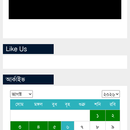
Like Us
আর্কাইভ
সোম
মঙ্গল
বুধ
বৃহ
শুক্র
শনি
রবি
১
২
৩
৪
৫
৬
৭
৮
৯