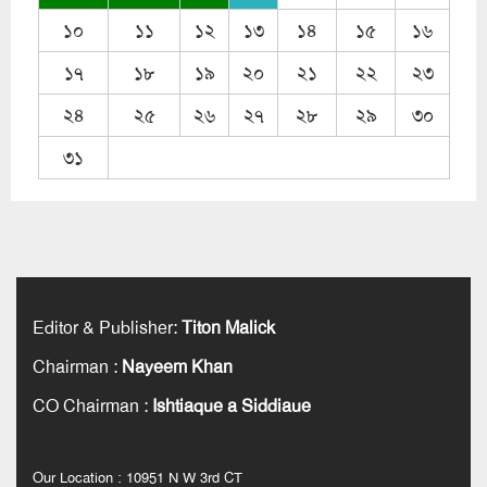
১০
১১
১২
১৩
১৪
১৫
১৬
১৭
১৮
১৯
২০
২১
২২
২৩
২৪
২৫
২৬
২৭
২৮
২৯
৩০
৩১
Editor & Publisher
:
Titon Malick
Chairman
:
Nayeem Khan
CO Chairman
:
Ishtiaque a Siddiaue
Our Location : 10951 N W 3rd CT