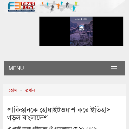
MENU
Toggle
naviga
হোম
»
প্রধান
পাকিস্তানকে হোয়াইটওয়াশ করে ইতিহাস
গড়ল বাংলাদেশ
এফবি বাংলা প্রতিবেদন
প্রকাশকালঃ
মে ২০, ২০২৬