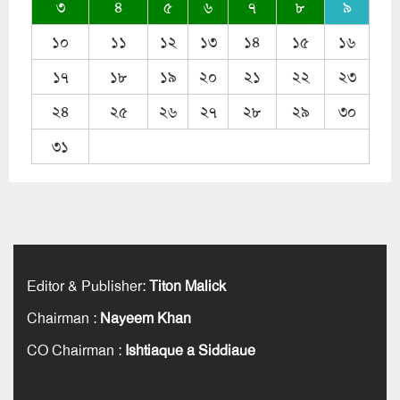
৩
৪
৫
৬
৭
৮
৯
১০
১১
১২
১৩
১৪
১৫
১৬
১৭
১৮
১৯
২০
২১
২২
২৩
২৪
২৫
২৬
২৭
২৮
২৯
৩০
৩১
Editor & Publisher
:
Titon Malick
Chairman
:
Nayeem Khan
CO Chairman
:
Ishtiaque a Siddiaue