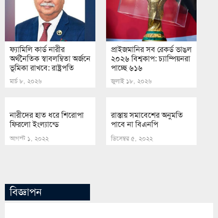
ফ্যামিলি কার্ড নারীর
প্রাইজমানির সব রেকর্ড ভাঙল
অর্থনৈতিক স্বাবলম্বিতা অর্জনে
২০২৬ বিশ্বকাপ: চ্যাম্পিয়নরা
ভূমিকা রাখবে: রাষ্ট্রপতি
পাচ্ছে ৬১৬
মার্চ ৮, ২০২৬
জুলাই ১৮, ২০২৬
নারীদের হাত ধরে শিরোপা
রাস্তায় সমাবেশের অনুমতি
ফিরলো ইংল্যান্ডে
পাবে না বিএনপি
আগস্ট ১, ২০২২
ডিসেম্বর ৫, ২০২২
বিজ্ঞাপন