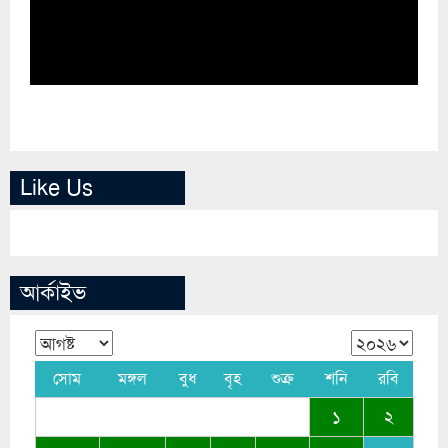
Like Us
আর্কাইভ
সোম
মঙ্গল
বুধ
বৃহ
শুক্র
শনি
রবি
১
২