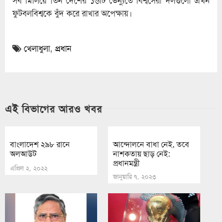
সব মিলিয়ে তিন দেশের ১৬টি ভেন্যুতে বিশ্বসেরা দলগুলো এখন
ফুটবলবিশ্বকে বুঁদ করে রাখার অপেক্ষায়।
খেলাধুলা
,
প্রধান
এই বিভাগের আরও খবর
বাংলাদেশ ২৯৮ রানে
আন্দোলনে বাধা নেই, তবে
অলআউট
নাশকতায় ছাড় নেই:
প্রধানমন্ত্রী
এপ্রিল ২, ২০২২
জানুয়ারি ৭, ২০২৩