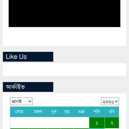
সোম
মঙ্গল
বুধ
বৃহ
শুক্র
শনি
রবি
১
২
৩
৪
৫
৬
৭
৮
৯
১০
১১
১২
১৩
১৪
১৫
১৬
১৭
১৮
১৯
২০
২১
২২
২৩
২৪
২৫
২৬
২৭
২৮
২৯
৩০
৩১
Editor & Publisher
:
Titon Malick
Chairman
:
Nayeem Khan