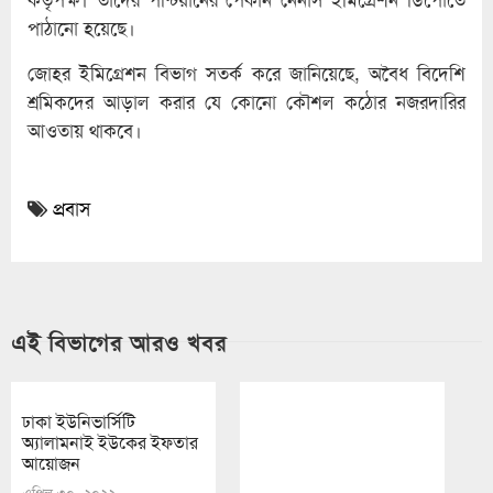
পাঠানো হয়েছে।
জোহর ইমিগ্রেশন বিভাগ সতর্ক করে জানিয়েছে, অবৈধ বিদেশি
শ্রমিকদের আড়াল করার যে কোনো কৌশল কঠোর নজরদারির
আওতায় থাকবে।
প্রবাস
এই বিভাগের আরও খবর
ঢাকা ইউনিভার্সিটি
বাংলাদেশসহ আরও ৮ দেশ
অ্যালামনাই ইউকের ইফতার
থেকে গৃহকর্মী নেবে সৌদি
আয়োজন
আরব