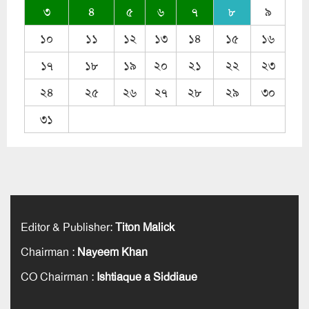
CO Chairman
:
Ishtiaque a Siddiaue
Our Location : 10951 N W 3rd CT
Coral Springs, FL 33071
Executive editor
:
mithad khan
Email : fbnewsroom247@gmail.com
fbnews247@yahoo.com
Phone : +1-954-740-7172
Toll Free Number : 1-833-7FBNews
Sample Page
কবি হেলাল হাফিজের জানাজা সম্পন্ন
হোম
© সর্বস্বত্ব সংরক্ষিত: ২০২১ । এই ওয়েবসাইটের কোনো লেখা, ছবি ও ভিডিও অনুমতি
ছাড়া ব্যবহার বেআইনি।