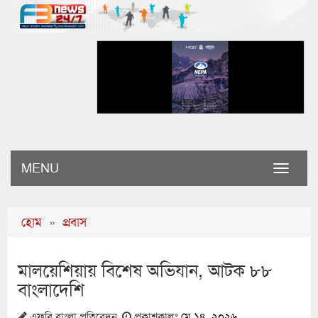
MENU
Toggle
naviga
হোম
»
প্রবাস
মালয়েশিয়ায় বিশেষ অভিযান, আটক ৮৮
বাংলাদেশি
এফবি বাংলা প্রতিবেদন
প্রকাশকালঃ
মে ১৪, ২০২৬