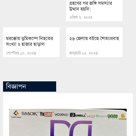
গ্রহণের পর জঙ্গি সমস্যার
উত্থান হয়নি:
এপ্রিল ২, ২০২৫
মরক্কোয় ভূমিকম্পে নিহতের
২৬ জেলায় বইছে শৈত্যপ্রবাহ
সংখ্যা ২ হাজার ছাড়াল
সেপ্টেম্বর ১০, ২০২৩
জানুয়ারি ১২, ২০২৩
বিজ্ঞাপন