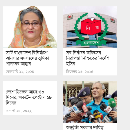
স্মার্ট বাংলাদেশ বিনির্মাণে
সব নির্বাচন অফিসের
আনসার সদস্যদের ভূমিকা
নিরাপত্তা নিশ্চিতের নির্দেশ
পালনের আহ্বান
ইসির
ফেব্রুয়ারি ১২, ২০২৪
ডিসেম্বর ১৩, ২০২৫
দেশে ডিজেল আছে ৩০
দিনের, অকটেন-পেট্রোল ১৮
দিনের
আগস্ট ১০, ২০২২
অন্তর্র্বতী সরকার দায়িত্ব