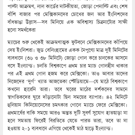
পাল্টা আক্রমণ, লাল কার্ডের নাটকীয়তা, জোড়া পেনাল্টি এবং শেষ
বাঁশি বাজার পর মেক্সিকানদের চোখের জল আর ইংলিশদের
বাঁধভাঙা উল্লাস—সব মিলিয়ে এক অবিশ্বাস্য চিত্রনাট্যের সাক্ষী
হলো সমর্থকেরা
ম্যাচের শুরু থেকেই আক্রমণাত্মক ফুটবলে মেক্সিকানদের কাঁপিয়ে
দেয় ইংলিশরা। জুড বেলিংহামের একক নৈপুণ্যে মাত্র দুই মিনিটের
ব্যবধানে (৩৬ ও ৩৮ মিনিটে) জোড়া গোল করে চালকের আসনে
বসে ইংল্যান্ড। চলতি বিশ্বকাপে প্রথম চার ম্যাচ গোলহীন থাকার
পর এই প্রথম গোল হজম করে মেক্সিকো। তাও আবার তাদের
নিজেদের ‘দুর্গ’ খ্যাত আজতেকা স্টেডিয়ামে—যে মাঠে বিশ্বকাপে
কখনো হারেনি তারা। তবে ঘরের মাঠের দর্শকদের সামনে
স্বাগতিকদের ঘুরে দাঁড়ানোটা ছিল সময়ের ব্যাপার। ৪২ মিনিটে
হুলিয়ান কিনিয়োনেসের চমৎকার গোলে ম্যাচে ফেরে মেক্সিকো।
প্রথমার্ধের বাকি সময়ে আরও অন্তত দুটি সুবর্ণ সুযোগ হাতছাড়া না
হলে সমতায় ফিরেই বিরতিতে যেতে পারত তারা, তবে তা না
হওয়ায় ২–১ ব্যবধানে এগিয়ে থেকেই মাঠ ছাড়ে ইংল্যান্ড।