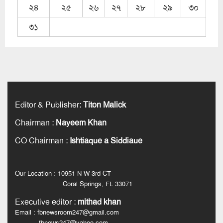
২৪
২৫
২৬
২৭
২৮
২৯
৩০
৩১
Editor & Publisher
:
Titon Malick
Chairman
:
Nayeem Khan
CO Chairman
:
Ishtiaque a Siddiaue
Our Location : 10951 N W 3rd CT
Coral Springs, FL 33071
Executive editor
:
mithad khan
Email : fbnewsroom247@gmail.com
fbnews247@yahoo.com