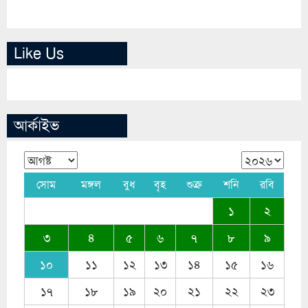
Like Us
আর্কাইভ
সোম
মঙ্গল
বুধ
বৃহ
শুক্র
শনি
রবি
১
২
৩
৪
৫
৬
৭
৮
৯
১০
১১
১২
১৩
১৪
১৫
১৬
১৭
১৮
১৯
২০
২১
২২
২৩