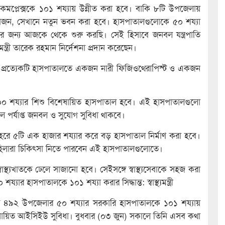
কমপ্লেক্সকে ১০১ শয্যায় উন্নীত করা হবে। বাকি ৮টি উপজেলায়
য়োজন, সেখানে নতুন ভবন করা হবে। হাসপাতালগুলোকে ৫০ শয্যা
রার জন্য আজকে থেকে শুরু করছি। সেই হিসাবে জনবল যন্ত্রপাতি
নমন্ত্রী তারেক রহমান নির্দেশনা প্রদান করেছেন।
জন্য প্রত্যেকটি হাসপাতালতে একজন নারী ফিজিওথেরাপিস্ট ও একজন
 ২০০ শয্যার শিশু বিশেষায়িত হাসপাতাল হবে। এই হাসপাতালগুলো
 পর্যাপ্ত জনবল ও সুযোগ সুবিধা থাকবে।
হরে ৫টি এক হাজার শয্যার করে বড় হাসপাতাল নির্মাণ করা হবে।
হিলারা চিকিৎসা নিতে পারবেন এই হাসপাতালগুলোতে।
াস্থ্যখাতকে ঢেলে সাজানো হবে। সেইসঙ্গে স্বাস্থ্যসেবাকে সহজ করা
ার হাসপাতালকে ১০১ শয্যা করার সিদ্ধান্ত: স্বাস্থ্যমন্ত্রী
 দেশের ৪৯২ উপজেলার ৫০ শয্যার সরকারি হাসপাতালকে ১০১ শয্যায়
শেষায়িত আইসিইউ সুবিধা। বুধবার (০৩ জুন) সকালে তিনি এসব কথা