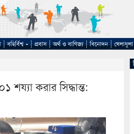
া
বহির্বিশ্ব
প্রবাস
অর্থ ও বাণিজ্য
বিনোদন
খেলাধুলা
শয্যা করার সিদ্ধান্ত: