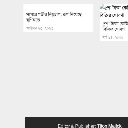
সাগরে গভীর নিম্নচাপ, রূপ নিয়েছে
ঘূর্ণিঝড়ে
৫শ’ টাকা কেজ
অক্টোবর ২৩, ২০২৩
বিক্রির ঘোষণা
মার্চ ১৪, ২০২২
Editor & Publisher
:
Titon Malick