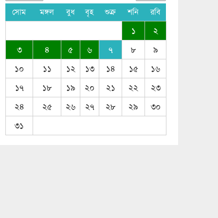
সোম
মঙ্গল
বুধ
বৃহ
শুক্র
শনি
রবি
১
২
৩
৪
৫
৬
৭
৮
৯
১০
১১
১২
১৩
১৪
১৫
১৬
১৭
১৮
১৯
২০
২১
২২
২৩
২৪
২৫
২৬
২৭
২৮
২৯
৩০
৩১