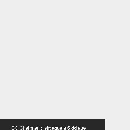
CO Chairman
:
Ishtiaque a Siddiaue