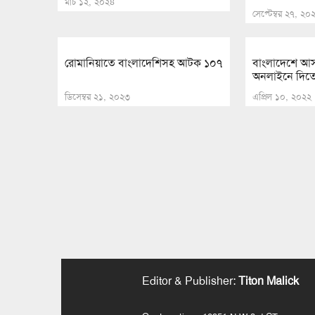
মার্চ ১২, ২০২৪
সেপ্টেম্বর ২৭, ২০
রোমানিয়াতে বাংলাদেশিসহ আটক ১০৭
বাংলাদেশে আ
অনলাইনে দিতে হব
ডিসেম্বর ২১, ২০২৩
এপ্রিল ১০, ২০২২
Editor & Publisher
:
Titon Malick