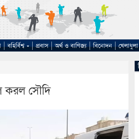
া
বহির্বিশ্ব
প্রবাস
অর্থ ও বাণিজ্য
বিনোদন
খেলাধুলা
িল করল সৌদি