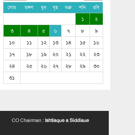
সোম
মঙ্গল
বুধ
বৃহ
শুক্র
শনি
রবি
১
২
৩
৪
৫
৬
৭
৮
৯
১০
১১
১২
১৩
১৪
১৫
১৬
১৭
১৮
১৯
২০
২১
২২
২৩
২৪
২৫
২৬
২৭
২৮
২৯
৩০
৩১
CO Chairman
:
Ishtiaque a Siddiaue