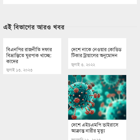
এই বিভাগের আরও খবর
বিএনপির রাজনীতি দফার
দেশে নাকে নেওয়ার কোভিড
বিভ্রান্তিতে ঘুরপাক খাচ্ছে:
টিকার ট্রায়ালের অনুমোদন
কাদের
জুলাই ৩, ২০২২
জুলাই ১৩, ২০২৩
দেশে এইচএমপি ভাইরাসে
আক্রান্ত নারীর মৃত্যু
জানুয়ারি ১৬, ২০২৫