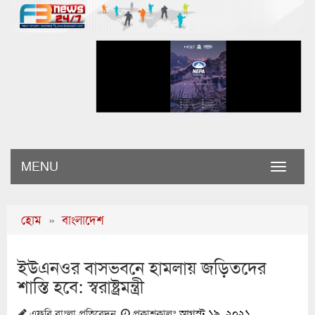
MENU
Toggle
naviga
হোম
»
বাংলাদেশ
ইউএনওর বাসভবনে হামলায় জড়িতদের
শাস্তি হবে: স্বরাষ্ট্রমন্ত্রী
এফবি বাংলা প্রতিবেদন
প্রকাশকালঃ
আগস্ট ১৯, ২০২১