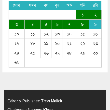
সোম
মঙ্গল
বুধ
বৃহ
শুক্র
শনি
রবি
১
২
৩
৪
৫
৬
৭
৮
৯
১০
১১
১২
১৩
১৪
১৫
১৬
১৭
১৮
১৯
২০
২১
২২
২৩
২৪
২৫
২৬
২৭
২৮
২৯
৩০
৩১
Editor & Publisher
:
Titon Malick
Chairman
:
Nayeem Khan