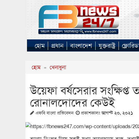
হোম
প্রধান
বাংলাদেশ
যুক্তরাষ্ট্র
ফ্লোরিড
হোম
»
খেলাধুলা
উয়েফা বর্ষসেরার সংক্ষিপ্ত
রোনালদোদের কেউই
এফবি বাংলা প্রতিবেদন
প্রকাশকালঃ
আগস্ট ২০, ২০২১
ব্যালন ডি’অর নিয়ে সবাই যখন আলোচনায় ব্যস্ত, তখনই ই