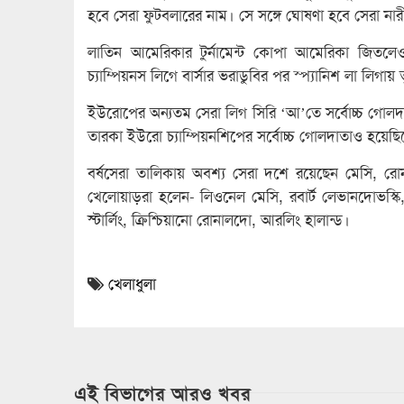
হবে সেরা ফুটবলারের নাম। সে সঙ্গে ঘোষণা হবে সেরা ন
লাতিন আমেরিকার টুর্নামেন্ট কোপা আমেরিকা জিতল
চ্যাম্পিয়নস লিগে বার্সার ভরাডুবির পর স্প্যানিশ লা লিগায়
ইউরোপের অন্যতম সেরা লিগ সিরি ‘আ’তে সর্বোচ্চ গোলদাত
তারকা ইউরো চ্যাম্পিয়নশিপের সর্বোচ্চ গোলদাতাও হয়েছিলে
বর্ষসেরা তালিকায় অবশ্য সেরা দশে রয়েছেন মেসি, র
খেলোয়াড়রা হলেন- লিওনেল মেসি, রবার্ট লেভানদোভস্কি
স্টার্লিং, ক্রিশ্চিয়ানো রোনালদো, আরলিং হালান্ড।
খেলাধুলা
এই বিভাগের আরও খবর