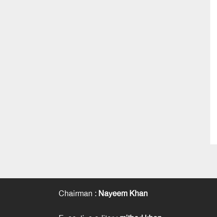
Chairman
:
Nayeem Khan