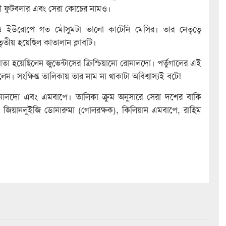
ারী ফুটবলার এবং সেরা কোচের নামও।
েও ইউরোপে গত মৌসুমটা ভালো কাটেনি মেসির। তার নেতৃত্বে
 তৃতীয় হয়েছিল কাতালান ক্লাবটি।
া হয়েছিলেন জুভেন্টাসের ক্রিশ্চিয়ানো রোনালদো। পর্তুগালের এই
ন। সংক্ষিপ্ত তালিকায় তার নাম না থাকাটা অবিশ্বাস্যই বটে!
োনালদো এবং এমবাপে। তালিকা ক্রুম অনুসারে সেরা দশের বাকি
, জিয়ানলুইজি ডোনারুমা (গোলরক্ষক), কিলিয়ান এমবাপে, রাহিম