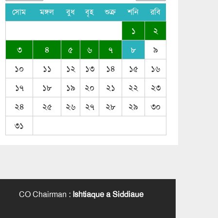
সোম
মঙ্গল
বুধ
বৃহ
শুক্র
শনি
রবি
১
২
৩
৪
৫
৬
৭
৮
৯
১০
১১
১২
১৩
১৪
১৫
১৬
১৭
১৮
১৯
২০
২১
২২
২৩
২৪
২৫
২৬
২৭
২৮
২৯
৩০
৩১
CO Chairman
:
Ishtiaque a Siddiaue