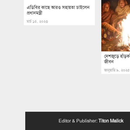
এডিবির কাছে আরও সহায়তা চাইলেন
প্রধানমন্ত্রী
মার্চ ১৪, ২০২৩
দেশজুড়ে হাঁড়কা
জীবন
জানুয়ারি ৯, ২০২৫
Editor & Publisher
:
Titon Malick