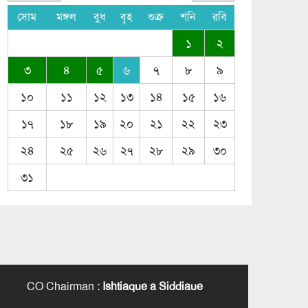
সোম
মঙ্গল
বুধ
বৃহ
শুক্র
শনি
রবি
১
২
৩
৪
৫
৬
৭
৮
৯
১০
১১
১২
১৩
১৪
১৫
১৬
১৭
১৮
১৯
২০
২১
২২
২৩
২৪
২৫
২৬
২৭
২৮
২৯
৩০
৩১
CO Chairman
:
Ishtiaque a Siddiaue