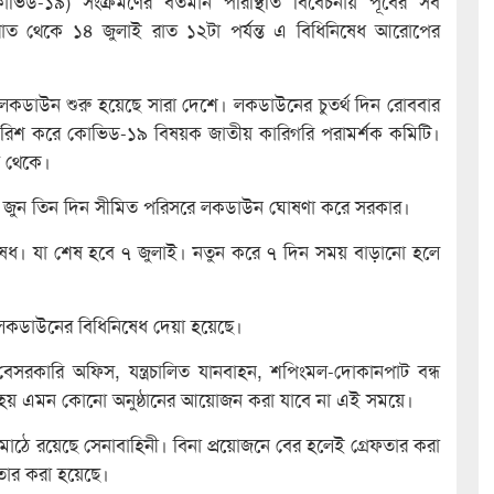
িড-১৯) সংক্রমণের বর্তমান পরিস্থিতি বিবেচনায় পূর্বের সব
্যরাত থেকে ১৪ জুলাই রাত ১২টা পর্যন্ত এ বিধিনিষেধ আরোপের
 লকডাউন শুরু হয়েছে সারা দেশে। লকডাউনের চুতর্থ দিন রোববার
িশ করে কোভিড-১৯ বিষয়ক জাতীয় কারিগরি পরামর্শক কমিটি।
ষ থেকে।
জুন তিন দিন সীমিত পরিসরে লকডাউন ঘোষণা করে সরকার।
ষেধ। যা শেষ হবে ৭ জুলাই। নতুন করে ৭ দিন সময় বাড়ানো হলে
ে লকডাউনের বিধিনিষেধ দেয়া হয়েছে।
বেসরকারি অফিস, যন্ত্রচালিত যানবাহন, শপিংমল-দোকানপাট বন্ধ
 হয় এমন কোনো অনুষ্ঠানের আয়োজন করা যাবে না এই সময়ে।
গে মাঠে রয়েছে সেনাবাহিনী। বিনা প্রয়োজনে বের হলেই গ্রেফতার করা
েফতার করা হয়েছে।