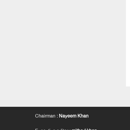
Chairman
:
Nayeem Khan