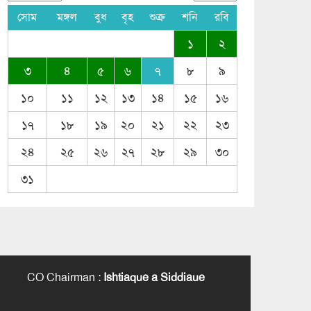
সোম
মঙ্গল
বুধ
বৃহ
শুক্র
শনি
রবি
১
২
৩
৪
৫
৬
৭
৮
৯
১০
১১
১২
১৩
১৪
১৫
১৬
১৭
১৮
১৯
২০
২১
২২
২৩
২৪
২৫
২৬
২৭
২৮
২৯
৩০
৩১
CO Chairman
:
Ishtiaque a Siddiaue