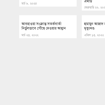
এমডি
মার্চ ৯, ২০২৪
ফেব্রুয়ারি ২৬, ২
আবহাওয়া সংক্রান্ত সতর্কবার্তা
হুমায়ুন আজাদ 
নির্ভুলভাবে পৌঁছে দেওয়ার আহ্বান
মৃত্যুদণ্ড
মার্চ ২৩, ২০২২
এপ্রিল ১৩, ২০২২