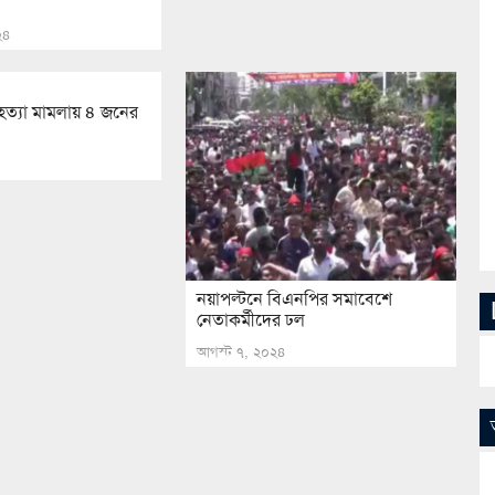
০২৪
হত্যা মামলায় ৪ জনের
নয়াপল্টনে বিএনপির সমাবেশে
নেতাকর্মীদের ঢল
আগস্ট ৭, ২০২৪