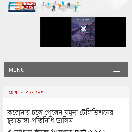
MENU
Toggle
naviga
হোম
»
বাংলাদেশ
করোনায় চলে গেলেন যমুনা টেলিভিশনের
চুয়াডাঙ্গা প্রতিনিধি ডালিম
এফবি বাংলা প্রতিবেদন
প্রকাশকালঃ
আগস্ট ১২, ২০২১