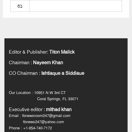
৩১
Editor & Publisher
:
Titon Malick
Chairman
:
Nayeem Khan
CO Chairman
:
Ishtiaque a Siddiaue
Our Location : 10951 N W 3rd CT
Coral Springs, FL 33071
Executive editor
:
mithad khan
Email : fbnewsroom247@gmail.com
fbnews247@yahoo.com
Phone : +1-954-740-7172