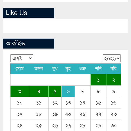
Like Us
আর্কাইভ
সোম
মঙ্গল
বুধ
বৃহ
শুক্র
শনি
রবি
১
২
৩
৪
৫
৬
৭
৮
৯
১০
১১
১২
১৩
১৪
১৫
১৬
১৭
১৮
১৯
২০
২১
২২
২৩
২৪
২৫
২৬
২৭
২৮
২৯
৩০