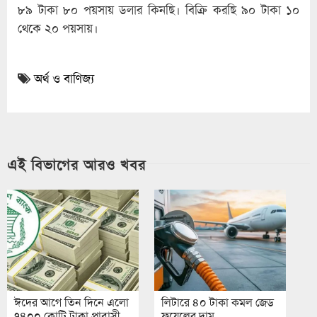
৮৯ টাকা ৮০ পয়সায় ডলার কিনছি। বিক্রি করছি ৯০ টাকা ১০
থেকে ২০ পয়সায়।
অর্থ ও বাণিজ্য
এই বিভাগের আরও খবর
ঈদের আগে তিন দিনে এলো
লিটারে ৪০ টাকা কমল জেড
৭৪০০ কো‌টি টাকা প্রাবাসী
ফুয়েলের দাম