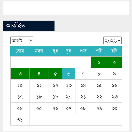
আর্কাইভ
সোম
মঙ্গল
বুধ
বৃহ
শুক্র
শনি
রবি
১
২
৩
৪
৫
৬
৭
৮
৯
১০
১১
১২
১৩
১৪
১৫
১৬
১৭
১৮
১৯
২০
২১
২২
২৩
২৪
২৫
২৬
২৭
২৮
২৯
৩০
৩১