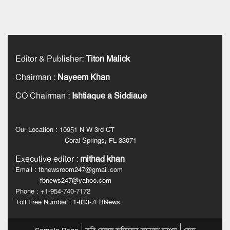
Editor & Publisher
:
Titon Malick
Chairman
:
Nayeem Khan
CO Chairman
:
Ishtiaque a Siddiaue
Our Location : 10951 N W 3rd CT
Coral Springs, FL 33071
Executive editor
:
mithad khan
Email : fbnewsroom247@gmail.com
fbnews247@yahoo.com
Phone : +1-954-740-7172
Toll Free Number : 1-833-7FBNews