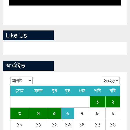
Like Us
আর্কাইভ
সোম
মঙ্গল
বুধ
বৃহ
শুক্র
শনি
রবি
১
২
৩
৪
৫
৬
৭
৮
৯
১০
১১
১২
১৩
১৪
১৫
১৬