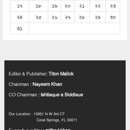
১৭
১৮
১৯
২০
২১
২২
২৩
২৪
২৫
২৬
২৭
২৮
২৯
৩০
৩১
Editor & Publisher
:
Titon Malick
Chairman
:
Nayeem Khan
CO Chairman
:
Ishtiaque a Siddiaue
Our Location : 10951 N W 3rd CT
Coral Springs, FL 33071