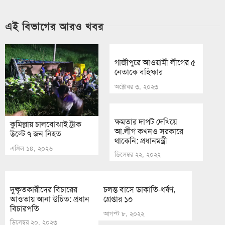
এই বিভাগের আরও খবর
গাজীপুরে আওয়ামী লীগের ৫
নেতাকে বহিষ্কার
অক্টোবর ৩, ২০২৩
ক্ষমতার দাপট দেখিয়ে
কুমিল্লায় চালবোঝাই ট্রাক
আ.লীগ কখনও সরকারে
উল্টে ৭ জন নিহত
থাকেনি: প্রধানমন্ত্রী
এপ্রিল ১৪, ২০২৬
ডিসেম্বর ২২, ২০২২
দুষ্কৃতকারীদের বিচারের
চলন্ত বাসে ডাকাতি-ধর্ষণ,
আওতায় আনা উচিত: প্রধান
গ্রেপ্তার ১০
বিচারপতি
আগস্ট ৮, ২০২২
ডিসেম্বর ২০, ২০২৩