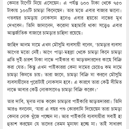
কেনার টার্গেট নিয়ে এসেছেন। এ পর্যন্ত ৬০০ টাকা থেকে ৭৫০
টাকায় ১০০টি চামড়া কিনেছেন। তার মতে এবার বাজার ভালো।
গতবছর চামড়ায় লোকসান হলেও এবার হয়তো লাভের মুখ
দেখবেন। তিনি জানালেন, করোনা মহামারি থাকা সত্ত্বেও এবার
আন্তর্জাতিক বাজারে চামড়ার চাহিদা রয়েছে।
জাহিদ আলম নামে এখন মৌসুমি ব্যবসায়ী বলেন, ‘চামড়ার ব্যবসা
আগের মতো নেই। আগে পাড়া-মহল্লা থেকে চামড়া কিনে চামড়া
প্রতি দুই-চারশ টাকা লাভে পাইকার বা আড়তদারদের কাছে বিক্রি
করা যেত। কিন্তু এখন পাইকাররা কেনা দামের চেয়েও কম দামে
চামড়া কিনতে চায়। তারা জানে, চামড়া বিক্রি না করলে মৌসুমি
ব্যবসায়ীদের পুরোটাই লোকসান হবে। এ কারণে তারা কেউ সীমিত
লাভে আবার কেউ লোকসানেও চামড়া বিক্রি করেন।’
তার দাবি, মূলত লাভ করেন চামড়ার পাইকারি আড়তদাররা। তিনি
আরও বললেন, ‘যারা এ বছর পশু কোরবানি দিয়েছেন তারা চামড়া
কেনার লোক খুঁজে পচ্ছেন না। আর পাইকারি ব্যবসায়ীরা সবাই হা
হুতাশ করছেন যে তাদের তেমন মুনাফা হচ্ছে না। তাই সাধারণ