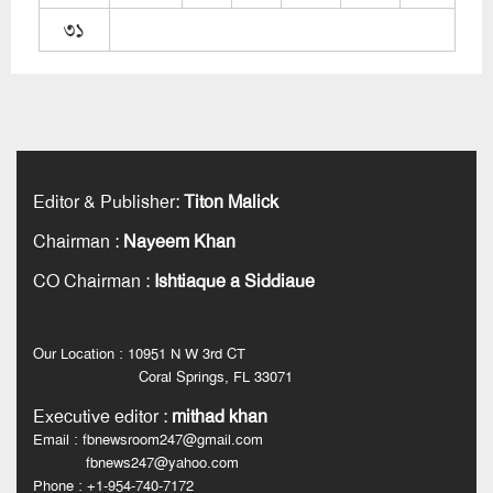
৩১
Editor & Publisher
:
Titon Malick
Chairman
:
Nayeem Khan
CO Chairman
:
Ishtiaque a Siddiaue
Our Location : 10951 N W 3rd CT
Coral Springs, FL 33071
Executive editor
:
mithad khan
Email : fbnewsroom247@gmail.com
fbnews247@yahoo.com
Phone : +1-954-740-7172