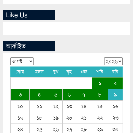
Like Us
আর্কাইভ
সোম
মঙ্গল
বুধ
বৃহ
শুক্র
শনি
রবি
১
২
৩
৪
৫
৬
৭
৮
৯
১০
১১
১২
১৩
১৪
১৫
১৬
১৭
১৮
১৯
২০
২১
২২
২৩
২৪
২৫
২৬
২৭
২৮
২৯
৩০