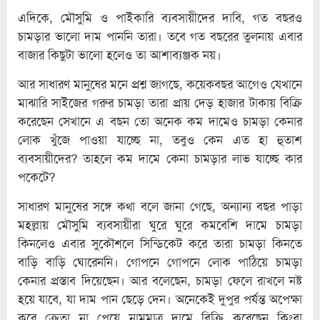
এদিকে, মৌসুমি ও পাইকারি ব্যবসায়ীদের দাবি, গত বছরও
চামড়ার ভালো দাম পাননি তারা। তবে গত বছরের তুলনায় এবার
বাজার কিছুটা ভালো হলেও তা আশাব্যঞ্জক নয়।
আর সাধারণ মানুষের মনে প্রশ্ন জাগছে, কয়েকবছর আগেও যেখানে
মাঝারি সাইজের গরুর চামড়া তারা প্রায় দেড় হাজার টাকায় বিক্রি
করেছেন সেখানে এ বছন তো অনেক কম দামেও চামড়া কেনার
লোক খুঁজে পাওয়া যাচ্ছে না, তবুও কেন এত হা হুতাশ
ব্যবসায়ীদের? তাহলে কম দামে কেনা চামড়ার লাভ যাচ্ছে কার
পকেটে?
সাধারণ মানুষের সঙ্গে কথা বলে জানা গেছে, অন্যান্য বছর পাড়া
মহল্লায় মৌসুমি ব্যবসায়ীরা ঘুরে ঘুরে কমবেশি দামে চামড়া
কিনলেও এবার সুকৌশলে সিন্ডিকেট করে তারা চামড়া কিনতে
বাড়ি বাড়ি ঘোরেননি। গোপনে গোপনে লোক পাঠিয়ে চামড়া
কেনার প্রস্তাব দিয়েছেন। আর বলেছেন, চামড়া ফেলে রাখলে নষ্ট
হয়ে যাবে, যা দাম পান ছেড়ে দেন। অনেকেই দুপুর পর্যন্ত অপেক্ষা
করে ক্রেতা না পেয়ে নামমাত্র দামে বিক্রি করেছেন কিংবা