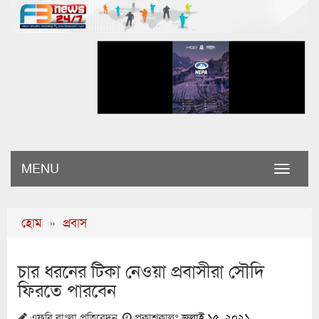
MENU
Toggle
naviga
হোম
»
প্রবাস
চার ধরনের টিকা নেওয়া প্রবাসীরা সৌদি
ফিরতে পারবেন
এফবি বাংলা প্রতিবেদন
প্রকাশকালঃ
জুলাই ১৫, ২০২১