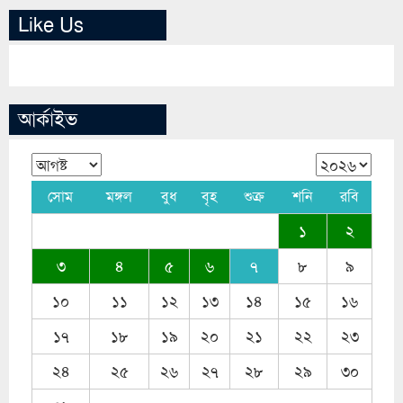
Like Us
আর্কাইভ
সোম
মঙ্গল
বুধ
বৃহ
শুক্র
শনি
রবি
১
২
৩
৪
৫
৬
৭
৮
৯
১০
১১
১২
১৩
১৪
১৫
১৬
১৭
১৮
১৯
২০
২১
২২
২৩
২৪
২৫
২৬
২৭
২৮
২৯
৩০