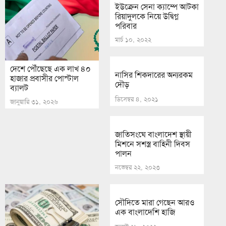
ইউক্রেন সেনা ক্যাম্পে আটকা
রিয়াদুলকে নিয়ে উদ্বিগ্ন
পরিবার
মার্চ ১০, ২০২২
দেশে পৌঁছেছে এক লাখ ৪০
নাসির শিকদারের অন্যরকম
হাজার প্রবাসীর পোস্টাল
দৌড়
ব্যালট
ডিসেম্বর ৪, ২০২১
জানুয়ারি ৩১, ২০২৬
জাতিসংঘে বাংলাদেশ স্থায়ী
মিশনে সশস্ত্র বাহিনী দিবস
পালন
নভেম্বর ২২, ২০২৩
সৌদিতে মারা গেছেন আরও
এক বাংলাদেশি হাজি