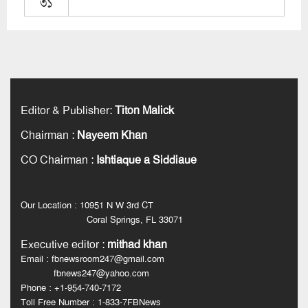
৩১
Editor & Publisher
:
Titon Malick
Chairman
:
Nayeem Khan
CO Chairman
:
Ishtiaque a Siddiaue
Our Location : 10951 N W 3rd CT
Coral Springs, FL 33071
Executive editor
:
mithad khan
Email : fbnewsroom247@gmail.com
fbnews247@yahoo.com
Phone : +1-954-740-7172
Toll Free Number : 1-833-7FBNews