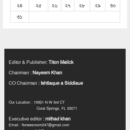
২৪
২৫
২৬
২৭
২৮
২৯
৩০
৩১
Editor & Publisher
:
Titon Malick
Chairman
:
Nayeem Khan
CO Chairman
:
Ishtiaque a Siddiaue
Our Location : 10951 N W 3rd CT
Coral Springs, FL 33071
Executive editor
:
mithad khan
Email : fbnewsroom247@gmail.com