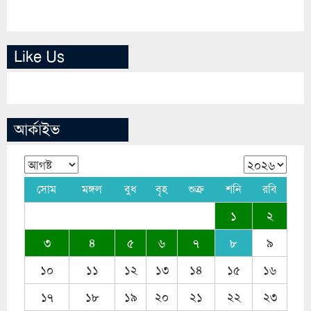
Like Us
আর্কাইভ
সোম
মঙ্গল
বুধ
বৃহ
শুক্র
শনি
রবি
১
২
৩
৪
৫
৬
৭
৮
৯
১০
১১
১২
১৩
১৪
১৫
১৬
১৭
১৮
১৯
২০
২১
২২
২৩