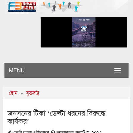
MENU
Toggle
naviga
হোম
»
যুক্তরাষ্ট্র
জনসনের টিকা ‘ডেল্টা ধরনের বিরুদ্ধে
কার্যকর’
এফবি বাংলা প্রতিবেদন
প্রকাশকালঃ
জুলাই ৩, ২০২১