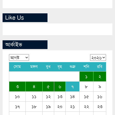
Like Us
আর্কাইভ
সোম
মঙ্গল
বুধ
বৃহ
শুক্র
শনি
রবি
১
২
৩
৪
৫
৬
৭
৮
৯
১০
১১
১২
১৩
১৪
১৫
১৬
১৭
১৮
১৯
২০
২১
২২
২৩