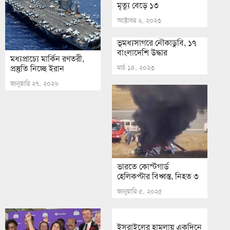
মৃত্যু বেড়ে ১৩
অক্টোবর ২, ২০২৩
ভূমধ্যসাগরে নৌকাডুবি, ১৭
বাংলাদেশি উদ্ধার
মধ্যপ্রাচ্যে মার্কিন রণতরী,
মার্চ ১৪, ২০২৩
প্রস্তুতি নিচ্ছে ইরান
জানুয়ারি ২৭, ২০২৬
ভারতে কোস্টগার্ড
হেলিকপ্টার বিধ্বস্ত, নিহত ৩
জানুয়ারি ৫, ২০২৫
ইসরাইলের হামলায় একদিনে