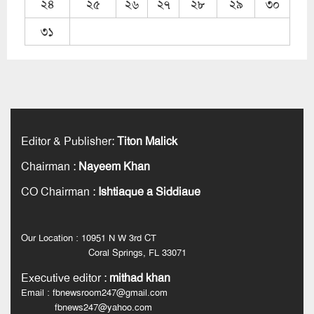
২৪
২৫
২৬
২৭
২৮
২৯
৩০
৩১
Editor & Publisher
:
Titon Malick
Chairman
:
Nayeem Khan
CO Chairman
:
Ishtiaque a Siddiaue
Our Location : 10951 N W 3rd CT
Coral Springs, FL 33071
Executive editor
:
mithad khan
Email : fbnewsroom247@gmail.com
fbnews247@yahoo.com