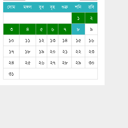
সোম
মঙ্গল
বুধ
বৃহ
শুক্র
শনি
রবি
১
২
৩
৪
৫
৬
৭
৮
৯
১০
১১
১২
১৩
১৪
১৫
১৬
১৭
১৮
১৯
২০
২১
২২
২৩
২৪
২৫
২৬
২৭
২৮
২৯
৩০
৩১