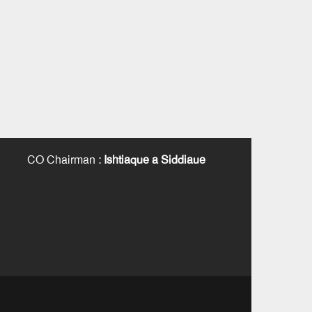
CO Chairman
:
Ishtiaque a Siddiaue