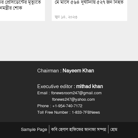
্রেসিডেন্টের মৃত্যুতে
মে মাসে ৫৬৪ দুর্ঘটনায় ৫২৭ জন নিহত
ানমন্ত্রীর শোক
জুন ১৪, ২০২৩
Chairman
:
Nayeem Khan
Executive editor
:
mithad khan
Email : fbnewsroom247@gmail.com
fbnews247@yahoo.com
Phone : +1-954-740-7172
Toll Free Number : 1-833-7FBNews
Sample Page
কবি হেলাল হাফিজের জানাজা সম্পন্ন
হোম