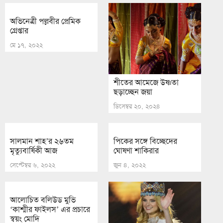
অভিনেত্রী পল্লবীর প্রেমিক
গ্রেপ্তার
মে ১৭, ২০২২
শীতের আমেজে উষ্ণতা
ছড়াচ্ছেন জয়া
ডিসেম্বর ২০, ২০২৪
সালমান শাহ’র ২৬তম
পিকের সঙ্গে বিচ্ছেদের
মৃত্যুবার্ষিকী আজ
ঘোষণা শাকিরার
সেপ্টেম্বর ৬, ২০২২
জুন ৪, ২০২২
আলোচিত বলিউড মুভি
‘কাশ্মীর ফাইলস’ এর প্রচারে
স্বয়ং মোদি