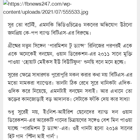
সুর তো বটেই, এমনকি ভিডিওচিত্রেও নকলের অভিযোগ উঠলো
জনপ্রিয় কে-পপ ব্যান্ড বিটিএস-এর বিরুদ্ধে।
গ্রীষ্মের নতুন সিঙ্গেল ‘পারমিশন টু ড্যান্স’ রিলিজের পরপরই একে
একে অনেকেই বলছেন, ওয়ান ডিরেকশন-এর ২০১১ সালে মুক্তি
পাওয়া ‘হোয়াট মেইকস ইউ বিউটিফুল’ শুনছি বলে মনে হচ্ছে।
সুরের ক্ষেত্রে সাধারণত পুরোপুরি নকল করার কথা নয় বিটিএস-এর
মতো নামকরা ব্যান্ডের। তালটা ঠিক রেখে সুরে খানিকটা এদিক-
ওদিক করে নিয়েছে, এমনটাই বলছেন সবাই। আর এখানে তো
ভক্তের কানজোড়াই বড় আদালত। সেটাকে ফাঁকি দেয় কার সাধ্য!
শুধু সুরেই নয়, ইংলিশ-আইরিশ ছেলেদের ব্যান্ড দল ওয়ান
ডিরেকশন-এর আরেকটি গানের চিত্রায়ণের সঙ্গেও বেশ মিল পাওয়া
যাচ্ছে ‘পারমিশন টু ড্যান্স’-এর। ওই গানটা হলো ২০১৪ সালের
হিট গান ‘স্টিল মাই গার্ল’।