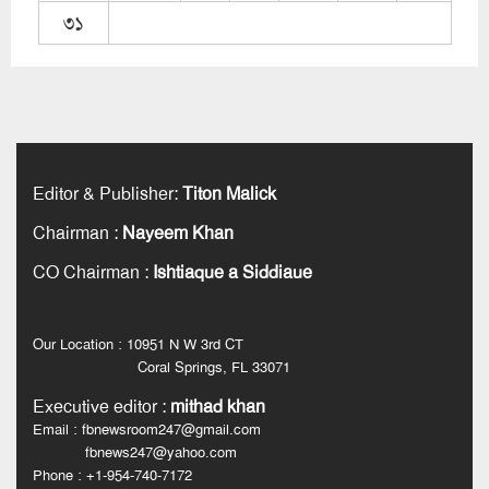
৩১
Editor & Publisher
:
Titon Malick
Chairman
:
Nayeem Khan
CO Chairman
:
Ishtiaque a Siddiaue
Our Location : 10951 N W 3rd CT
Coral Springs, FL 33071
Executive editor
:
mithad khan
Email : fbnewsroom247@gmail.com
fbnews247@yahoo.com
Phone : +1-954-740-7172