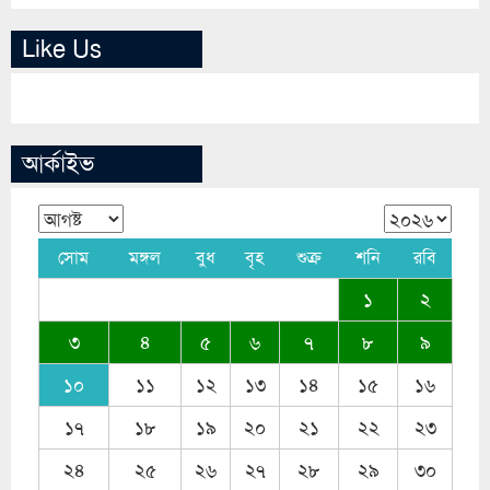
Like Us
আর্কাইভ
সোম
মঙ্গল
বুধ
বৃহ
শুক্র
শনি
রবি
১
২
৩
৪
৫
৬
৭
৮
৯
১০
১১
১২
১৩
১৪
১৫
১৬
১৭
১৮
১৯
২০
২১
২২
২৩
২৪
২৫
২৬
২৭
২৮
২৯
৩০