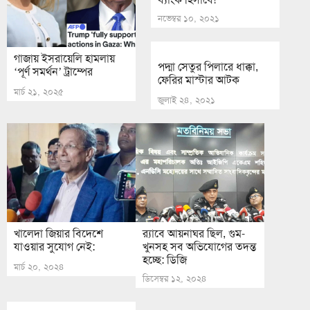
নভেম্বর ১০, ২০২১
গাজায় ইসরায়েলি হামলায়
পদ্মা সেতুর পিলারে ধাক্কা,
‘পূর্ণ সমর্থন’ ট্রাম্পের
ফেরির মাস্টার আটক
মার্চ ২১, ২০২৫
জুলাই ২৪, ২০২১
খালেদা জিয়ার বিদেশে
র‍্যাবে আয়নাঘর ছিল, গুম-
যাওয়ার সুযোগ নেই:
খুনসহ সব অভিযোগের তদন্ত
হচ্ছে: ডিজি
মার্চ ২০, ২০২৪
ডিসেম্বর ১২, ২০২৪