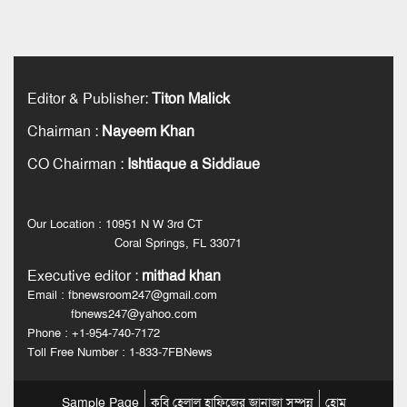
Editor & Publisher
:
Titon Malick
Chairman
:
Nayeem Khan
CO Chairman
:
Ishtiaque a Siddiaue
Our Location : 10951 N W 3rd CT
Coral Springs, FL 33071
Executive editor
:
mithad khan
Email : fbnewsroom247@gmail.com
fbnews247@yahoo.com
Phone : +1-954-740-7172
Toll Free Number : 1-833-7FBNews
Sample Page
কবি হেলাল হাফিজের জানাজা সম্পন্ন
হোম