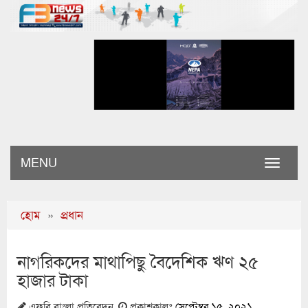
MENU
Toggle
naviga
হোম
»
প্রধান
নাগরিকদের মাথাপিছু বৈদেশিক ঋণ ২৫
হাজার টাকা
এফবি বাংলা প্রতিবেদন
প্রকাশকালঃ
সেপ্টেম্বর ১৫, ২০২১