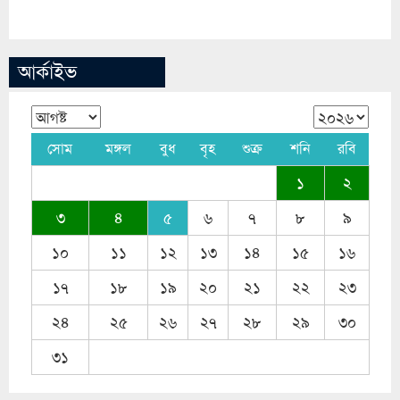
আর্কাইভ
সোম
মঙ্গল
বুধ
বৃহ
শুক্র
শনি
রবি
১
২
৩
৪
৫
৬
৭
৮
৯
১০
১১
১২
১৩
১৪
১৫
১৬
১৭
১৮
১৯
২০
২১
২২
২৩
২৪
২৫
২৬
২৭
২৮
২৯
৩০
৩১