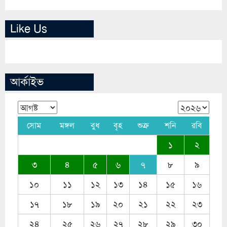
Like Us
আর্কাইভ
সোম
মঙ্গল
বুধ
বৃহ
শুক্র
শনি
রবি
১
২
৩
৪
৫
৬
৭
৮
৯
১০
১১
১২
১৩
১৪
১৫
১৬
১৭
১৮
১৯
২০
২১
২২
২৩
২৪
২৫
২৬
২৭
২৮
২৯
৩০