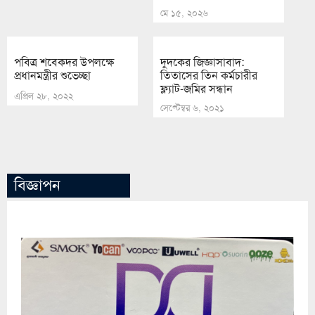
মে ১৫, ২০২৬
পবিত্র শবেকদর উপলক্ষে
দুদকের জিজ্ঞাসাবাদ:
প্রধানমন্ত্রীর শুভেচ্ছা
তিতাসের তিন কর্মচারীর
ফ্ল্যাট-জমির সন্ধান
এপ্রিল ২৮, ২০২২
সেপ্টেম্বর ৬, ২০২১
বিজ্ঞাপন