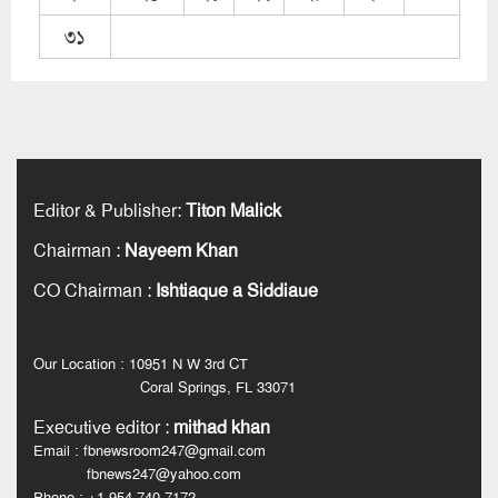
৩১
Editor & Publisher
:
Titon Malick
Chairman
:
Nayeem Khan
CO Chairman
:
Ishtiaque a Siddiaue
Our Location : 10951 N W 3rd CT
Coral Springs, FL 33071
Executive editor
:
mithad khan
Email : fbnewsroom247@gmail.com
fbnews247@yahoo.com
Phone : +1-954-740-7172