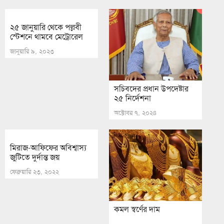
২৫ জানুয়ারি থেকে পল্ল­বী
স্টেশনে থামবে মেট্রোরেল
জানুয়ারি ৯, ২০২৩
সচিবদের প্রধান উপদেষ্টার
২৫ নির্দেশনা
অক্টোবর ৭, ২০২৪
মিরাজ-আফিফের অবিশ্বাস্য
জুটিতে দুর্দান্ত জয়
ফেব্রুয়ারি ২৩, ২০২২
কমল স্বর্ণের দাম