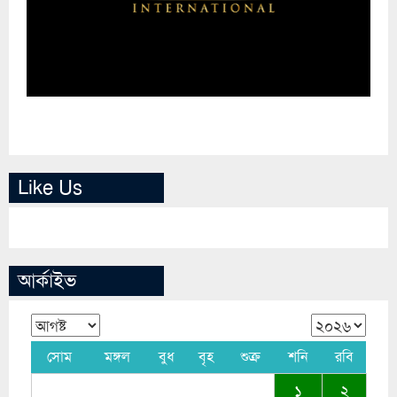
Like Us
আর্কাইভ
সোম
মঙ্গল
বুধ
বৃহ
শুক্র
শনি
রবি
১
২