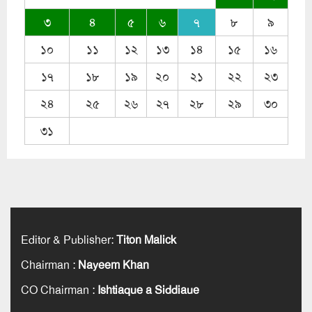
৩
৪
৫
৬
৭
৮
৯
১০
১১
১২
১৩
১৪
১৫
১৬
১৭
১৮
১৯
২০
২১
২২
২৩
২৪
২৫
২৬
২৭
২৮
২৯
৩০
৩১
Editor & Publisher
:
Titon Malick
Chairman
:
Nayeem Khan
CO Chairman
:
Ishtiaque a Siddiaue