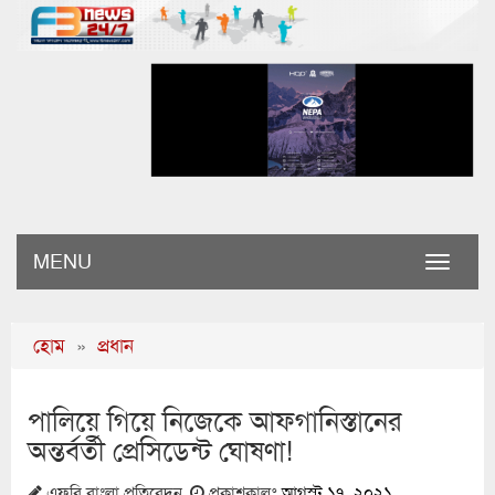
MENU
Toggle
naviga
হোম
»
প্রধান
পালিয়ে গিয়ে নিজেকে আফগানিস্তানের
অন্তর্বর্তী প্রেসিডেন্ট ঘোষণা!
এফবি বাংলা প্রতিবেদন
প্রকাশকালঃ
আগস্ট ১৭, ২০২১