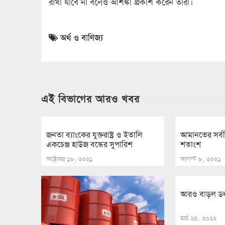
রাখা যাবে না বলেও আশঙ্কা প্রকাশ করেন তারা।
অর্থ ও বাণিজ্য
এই বিভাগের আরও খবর
জনতা ব্যাংকের যুক্তরাষ্ট্র ও ইতালি
আমানতের সর্বন
একচেঞ্জ হাউজ বন্ধের সুপারিশ
শতাংশ
অক্টোবর ১৮, ২০২১
আগস্ট ৮, ২০২১
আরও বাড়ল ডল
মার্চ ২৪, ২০২২