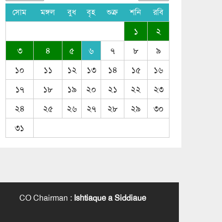
সোম
মঙ্গল
বুধ
বৃহ
শুক্র
শনি
রবি
১
২
৩
৪
৫
৬
৭
৮
৯
১০
১১
১২
১৩
১৪
১৫
১৬
১৭
১৮
১৯
২০
২১
২২
২৩
২৪
২৫
২৬
২৭
২৮
২৯
৩০
৩১
CO Chairman
:
Ishtiaque a Siddiaue