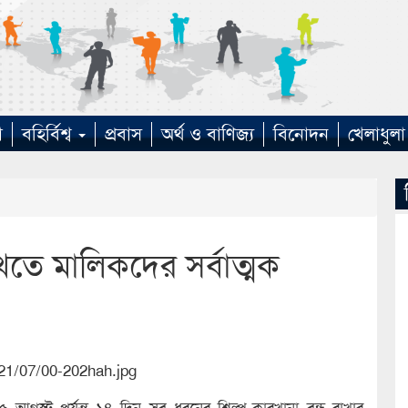
া
বহির্বিশ্ব
প্রবাস
অর্থ ও বাণিজ্য
বিনোদন
খেলাধুলা
তে মালিকদের সর্বাত্মক
আগস্ট পর্যন্ত ১৪ দিন সব ধরনের শিল্প-কারখানা বন্ধ রাখার