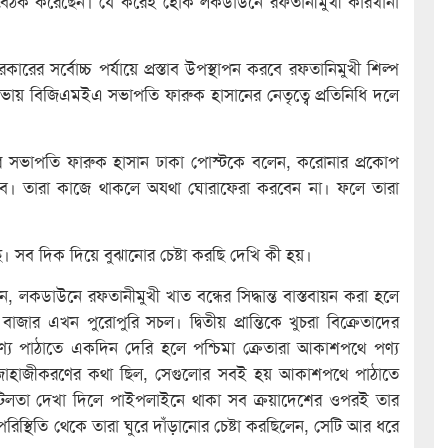
 বৈঠক করেছেন। যে করেই হোক লকডাউনে রফতানীমুখী কারখানা
রের সর্বোচ্চ পর্যায়ে প্রস্তাব উপস্থাপন করবে রফতানিমুখী শিল্প
িত সভায় বিজিএমইএ সভাপতি ফারুক হাসানের নেতৃত্বে প্রতিনিধি দলে
সভাপতি ফারুক হাসান ঢাকা পোস্টকে বলেন, করোনার প্রকোপ
হবে। তারা কাজে থাকলে অযথা ঘোরাফেরা করবেন না। ফলে তারা
। সব দিক দিয়ে বুঝানোর চেষ্টা করছি দেখি কী হয়।
ান, লকডাউনে রফতানীমুখী খাত বন্ধের সিদ্ধান্ত বাস্তবায়ন করা হলে
র এখন পুরোপুরি সচল। দ্বিতীয় প্রান্তিকে খুচরা বিক্রেতাদের
ছে। পণ্য পাঠাতে একদিন দেরি হলে পশ্চিমা ক্রেতারা আকাশপথে পণ্য
ো জাহাজীকরণের কথা ছিল, সেগুলোর সবই হয় আকাশপথে পাঠাতে
টিলতা দেখা দিলে পাইপলাইনে থাকা সব ক্রয়াদেশের ওপরই তার
ে পরিস্থিতি থেকে তারা ঘুরে দাঁড়ানোর চেষ্টা করছিলেন, সেটি আর ধরে