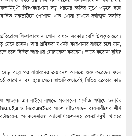
রফতানিমুখী শিল্পকারখানা বড় ধরনের ক্ষতির মুখে পড়বে বলে
 ঘোষিত লকডাউনে পোশাক খাত খোলা রাখতে সর্বাত্মক তদবির
া প্রতিরোধে শিল্পকারখানা খোলা রাখলে সরকার বেশি উপকৃত হবে।
ূরত্ব মেনে চলেন। আর শ্রমিকরা যখনই কারখানার বাইরে চলে যান,
াড়িতে চলে বিভিন্ন জায়গায় ঘোরাফেরা করবেন। তাতে করোনা বৃদ্ধির
ক-দেড় বছর পর বায়ারদের ক্রয়াদেশ আসতে শুরু করেছে। ফলে
তে কারখানা বন্ধ হয়ে গেলে স্বাভাবিকভাবেই বিভিন্ন ক্রেতার কাছ
 খাতকে এর বাইরে রাখতে সরকারের সর্বোচ্চ পর্যায়ে তদবির
িজিএমইএ ও বিকেএমইএর পাশে দাঁড়িয়েছেন ব্যবসায়ীদের শীর্ষ
িটাওয়েল, অ্যাকসেসরিজ অ্যাসোসিয়েশনসহ রফতানিমুখী খাতের