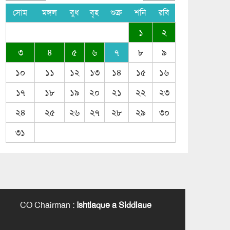
সোম
মঙ্গল
বুধ
বৃহ
শুক্র
শনি
রবি
১
২
৩
৪
৫
৬
৭
৮
৯
১০
১১
১২
১৩
১৪
১৫
১৬
১৭
১৮
১৯
২০
২১
২২
২৩
২৪
২৫
২৬
২৭
২৮
২৯
৩০
৩১
CO Chairman
:
Ishtiaque a Siddiaue