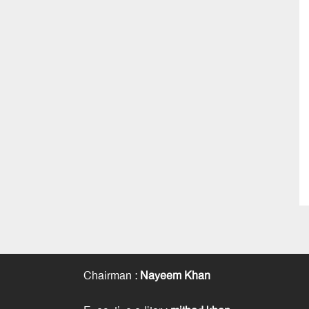
Chairman
:
Nayeem Khan