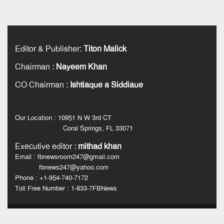
Editor & Publisher
:
Titon Malick
Chairman
:
Nayeem Khan
CO Chairman
:
Ishtiaque a Siddiaue
Our Location : 10951 N W 3rd CT
Coral Springs, FL 33071
Executive editor
:
mithad khan
Email : fbnewsroom247@gmail.com
fbnews247@yahoo.com
Phone : +1-954-740-7172
Toll Free Number : 1-833-7FBNews
Sample Page
কবি হেলাল হাফিজের জানাজা সম্পন্ন
হোম