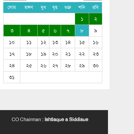
সোম
মঙ্গল
বুধ
বৃহ
শুক্র
শনি
রবি
১
২
৩
৪
৫
৬
৭
৮
৯
১০
১১
১২
১৩
১৪
১৫
১৬
১৭
১৮
১৯
২০
২১
২২
২৩
২৪
২৫
২৬
২৭
২৮
২৯
৩০
৩১
CO Chairman
:
Ishtiaque a Siddiaue