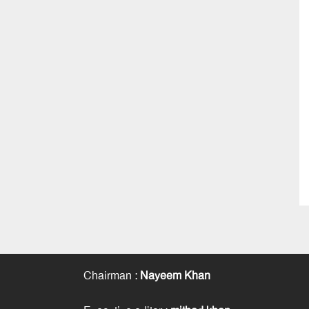
Chairman
:
Nayeem Khan