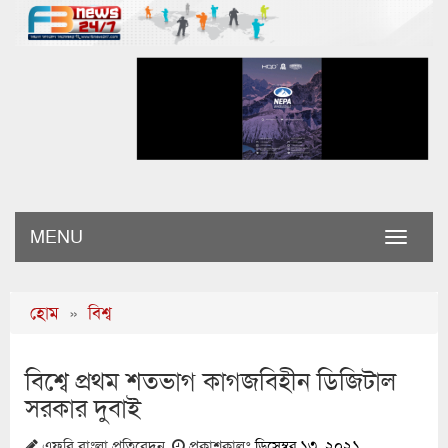
MENU
Toggle
naviga
হোম
»
বিশ্ব
বিশ্বে প্রথম শতভাগ কাগজবিহীন ডিজিটাল
সরকার দুবাই
এফবি বাংলা প্রতিবেদন
প্রকাশকালঃ
ডিসেম্বর ১৩, ২০২১