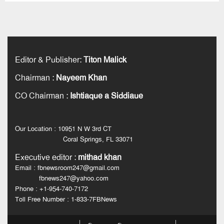
Editor & Publisher
:
Titon Malick
Chairman
:
Nayeem Khan
CO Chairman
:
Ishtiaque a Siddiaue
Our Location : 10951 N W 3rd CT
Coral Springs, FL 33071
Executive editor
:
mithad khan
Email : fbnewsroom247@gmail.com
fbnews247@yahoo.com
Phone : +1-954-740-7172
Toll Free Number : 1-833-7FBNews