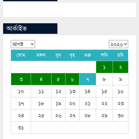
আর্কাইভ
সোম
মঙ্গল
বুধ
বৃহ
শুক্র
শনি
রবি
১
২
৩
৪
৫
৬
৭
৮
৯
১০
১১
১২
১৩
১৪
১৫
১৬
১৭
১৮
১৯
২০
২১
২২
২৩
২৪
২৫
২৬
২৭
২৮
২৯
৩০
৩১