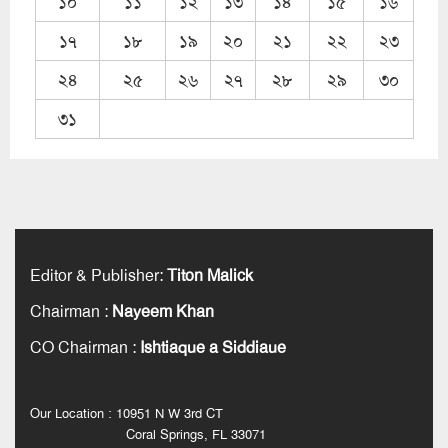
১০
১১
১২
১৩
১৪
১৫
১৬
১৭
১৮
১৯
২০
২১
২২
২৩
২৪
২৫
২৬
২৭
২৮
২৯
৩০
৩১
Editor & Publisher
:
Titon Malick
Chairman
:
Nayeem Khan
CO Chairman
:
Ishtiaque a Siddiaue
Our Location : 10951 N W 3rd CT
Coral Springs, FL 33071