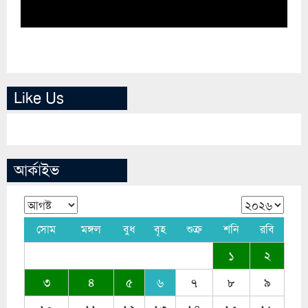
Like Us
আর্কাইভ
সোম
মঙ্গল
বুধ
বৃহ
শুক্র
শনি
রবি
১
২
৩
৪
৫
৬
৭
৮
৯