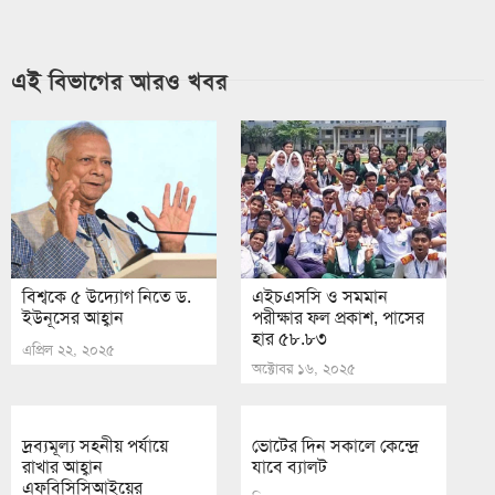
এই বিভাগের আরও খবর
বিশ্বকে ৫ উদ্যোগ নিতে ড.
এইচএসসি ও সমমান
ইউনূসের আহ্বান
পরীক্ষার ফল প্রকাশ, পাসের
হার ৫৮.৮৩
এপ্রিল ২২, ২০২৫
অক্টোবর ১৬, ২০২৫
দ্রব্যমূল্য সহনীয় পর্যায়ে
ভোটের দিন সকালে কেন্দ্রে
রাখার আহ্বান
যাবে ব্যালট
এফবিসিসিআইয়ের