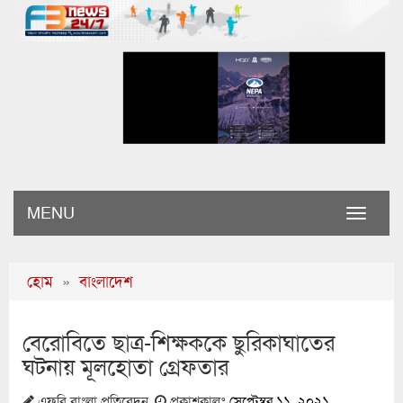
MENU
Toggle
naviga
হোম
»
বাংলাদেশ
বেরোবিতে ছাত্র-শিক্ষককে ছুরিকাঘাতের
ঘটনায় মূলহোতা গ্রেফতার
এফবি বাংলা প্রতিবেদন
প্রকাশকালঃ
সেপ্টেম্বর ১১, ২০২১