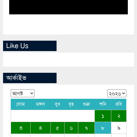
Like Us
আর্কাইভ
সোম
মঙ্গল
বুধ
বৃহ
শুক্র
শনি
রবি
১
২
৩
৪
৫
৬
৭
৮
৯