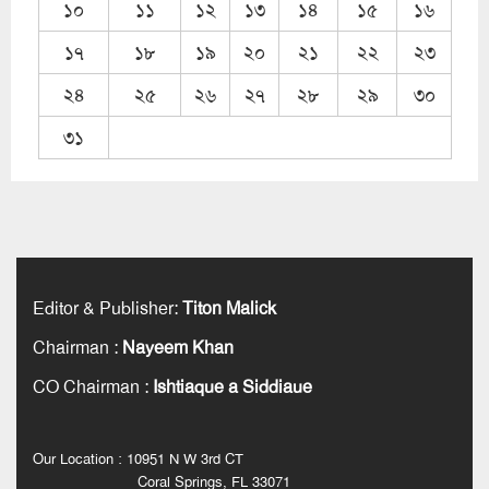
১০
১১
১২
১৩
১৪
১৫
১৬
১৭
১৮
১৯
২০
২১
২২
২৩
২৪
২৫
২৬
২৭
২৮
২৯
৩০
৩১
Editor & Publisher
:
Titon Malick
Chairman
:
Nayeem Khan
CO Chairman
:
Ishtiaque a Siddiaue
Our Location : 10951 N W 3rd CT
Coral Springs, FL 33071