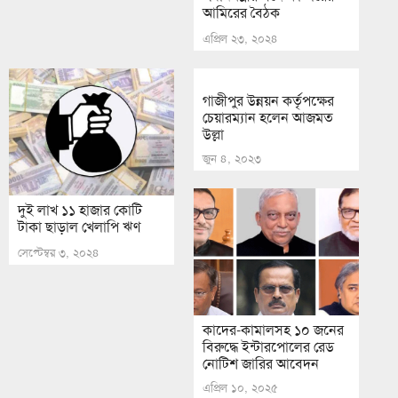
আমিরের বৈঠক
এপ্রিল ২৩, ২০২৪
গাজীপুর উন্নয়ন কর্তৃপক্ষের
চেয়ারম্যান হলেন আজমত
উল্লা
জুন ৪, ২০২৩
দুই লাখ ১১ হাজার কোটি
টাকা ছাড়াল খেলাপি ঋণ
সেপ্টেম্বর ৩, ২০২৪
কাদের-কামালসহ ১০ জনের
বিরুদ্ধে ইন্টারপোলের রেড
নোটিশ জারির আবেদন
এপ্রিল ১০, ২০২৫