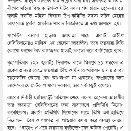
সম্পাদক মাহবুব মনিরের নাম উল্লেখ করা হয়। এরপরই আওয়ামী
লীগের মহিলা বিষয়ক উপ-কমিটির সদস্য পদ হারান হেলেনা। ২৫
জুলাই দলটির মহিলা বিষয়ক উপ-কমিটির সদস্য সচিব মেহের
আফরোজ চুমকি স্বাক্ষরিত সংবাদ বিজ্ঞপ্তিতে এ তথ্য জানানো হয়।
গার্মেন্টস ব্যবসা ছাড়াও জয়যাত্রা নামে একটি আইপি
টেলিভিশনেরও মালিক এই হেলেনা জাহাঙ্গীর। তবে জয়যাত্রা টিভি
কোনো ধরনের বৈধ কাগজপত্র ছাড়াই চলতো বলে জানিয়েছে র‍্যাব।
বৃহস্পতিবার (২৯ জুলাই) দিবাগত রাতে মিরপুর-১১ নম্বরের এ
ব্লকের ৩ নম্বর রোডে জয়যাত্রা টিভি কার্যালয়ে অভিযান চালায় র‌্যাব।
চ্যানেলটির কোনো বৈধ কাগজপত্র না থাকলেও সম্প্রচারের জন্য
চ্যানেলের যে সেটআপ থাকা দরকার, তার সবকিছুই রয়েছে।
র‌্যাবের নির্বাহী ম্যাজিস্ট্রেট অভিযান শেষে বলেন, হেলেনা জাহাঙ্গীর
তার জয়যাত্রা টেলিভিশনের জন্য সারাদেশে প্রতিনিধি নিয়োগ
করেছিলেন। প্রবাসী প্রতিনিধি নিয়োগের নামে তিনি অর্থ হাতিয়ে
নিয়েছেন। বৈধ কাগজপত্র না পাওয়ায় তদন্ত করে ব্যবস্থা নেওয়া
হবে। এছাড়াও এখানে জয়যাত্রা ফাউন্ডেশনের অফিস পেয়েছি। এ