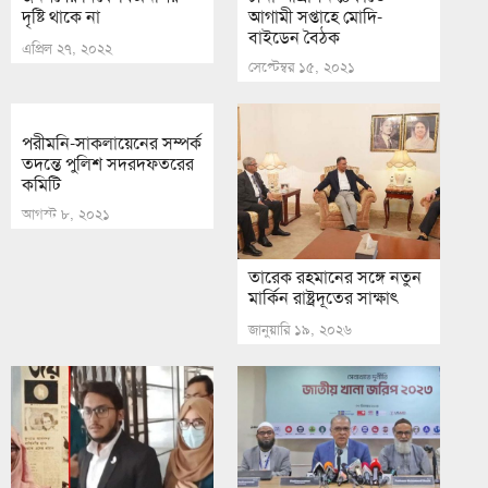
দৃষ্টি থাকে না
আগামী সপ্তাহে মোদি-
বাইডেন বৈঠক
এপ্রিল ২৭, ২০২২
সেপ্টেম্বর ১৫, ২০২১
পরীমনি-সাকলায়েনের সম্পর্ক
তদন্তে পুলিশ সদরদফতরের
কমিটি
আগস্ট ৮, ২০২১
তারেক রহমানের সঙ্গে নতুন
মার্কিন রাষ্ট্রদূতের সাক্ষাৎ
জানুয়ারি ১৯, ২০২৬