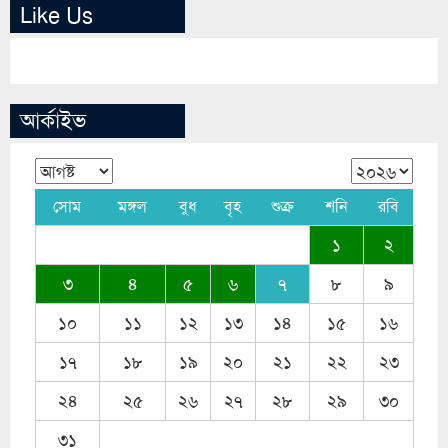
Like Us
আর্কাইভ
সোম
মঙ্গল
বুধ
বৃহ
শুক্র
শনি
রবি
১
২
৩
৪
৫
৬
৭
৮
৯
১০
১১
১২
১৩
১৪
১৫
১৬
১৭
১৮
১৯
২০
২১
২২
২৩
২৪
২৫
২৬
২৭
২৮
২৯
৩০
৩১