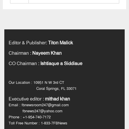
Editor & Publisher
:
Titon Malick
Chairman
:
Nayeem Khan
CO Chairman
:
Ishtiaque a Siddiaue
Our Location : 10951 N W 3rd CT
Coral Springs, FL 33071
Executive editor
:
mithad khan
Email : fbnewsroom247@gmail.com
fbnews247@yahoo.com
Phone : +1-954-740-7172
Toll Free Number : 1-833-7FBNews