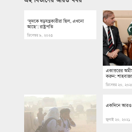
‘দুদকে ষড়যন্ত্রকারীরা ছিল, এখনো
আছে’: রাষ্ট্রপতি
ডিসেম্বর ৯, ২০২৩
একাত্তরের অমী
করুন: শাহবাজ
ডিসেম্বর ২০, ২০২
একদিনে আরও ২
জুলাই ২০, ২০২১