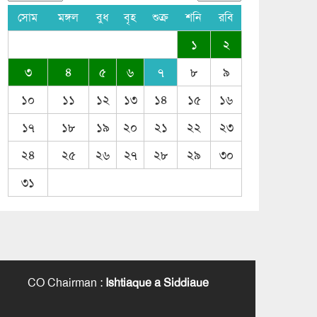
সোম
মঙ্গল
বুধ
বৃহ
শুক্র
শনি
রবি
১
২
৩
৪
৫
৬
৭
৮
৯
১০
১১
১২
১৩
১৪
১৫
১৬
১৭
১৮
১৯
২০
২১
২২
২৩
২৪
২৫
২৬
২৭
২৮
২৯
৩০
৩১
CO Chairman
:
Ishtiaque a Siddiaue