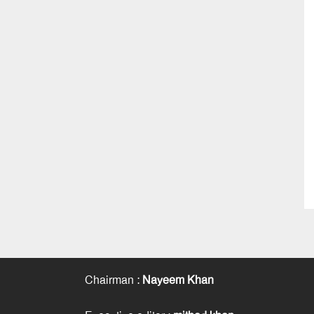
Chairman
:
Nayeem Khan