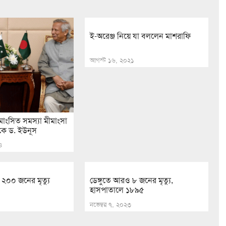
ই-অরেঞ্জ নিয়ে যা বললেন মাশরাফি
আগস্ট ১৬, ২০২১
মাংসিত সমস্যা মীমাংসা
কে ড. ইউনূস
৪
০০ জনের মৃত্যু
ডেঙ্গুতে আরও ৮ জনের মৃত্যু,
হাসপাতালে ১৮৯৫
নভেম্বর ৭, ২০২৩