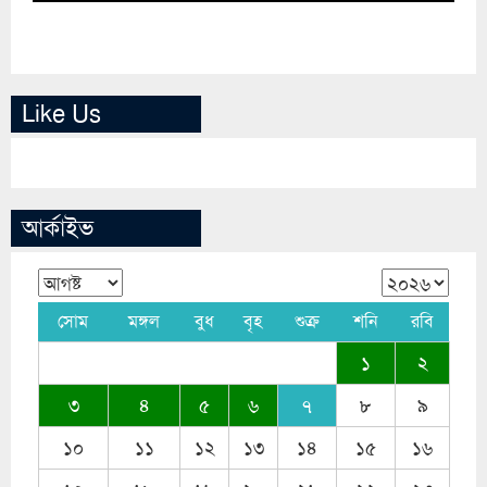
Like Us
আর্কাইভ
সোম
মঙ্গল
বুধ
বৃহ
শুক্র
শনি
রবি
১
২
৩
৪
৫
৬
৭
৮
৯
১০
১১
১২
১৩
১৪
১৫
১৬