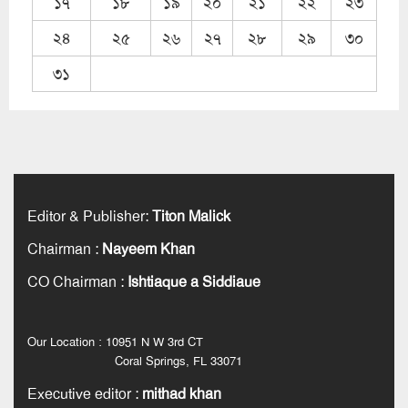
১৭
১৮
১৯
২০
২১
২২
২৩
২৪
২৫
২৬
২৭
২৮
২৯
৩০
৩১
Editor & Publisher
:
Titon Malick
Chairman
:
Nayeem Khan
CO Chairman
:
Ishtiaque a Siddiaue
Our Location : 10951 N W 3rd CT
Coral Springs, FL 33071
Executive editor
:
mithad khan