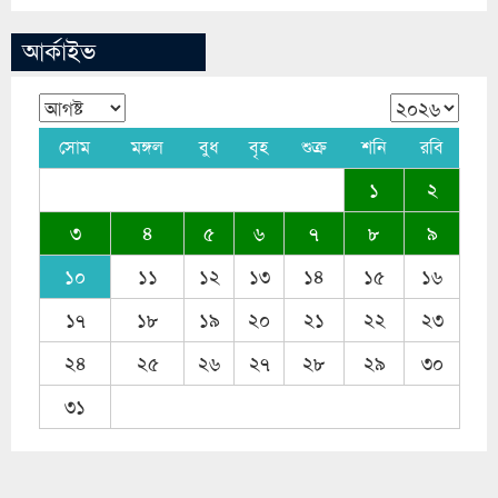
আর্কাইভ
সোম
মঙ্গল
বুধ
বৃহ
শুক্র
শনি
রবি
১
২
৩
৪
৫
৬
৭
৮
৯
১০
১১
১২
১৩
১৪
১৫
১৬
১৭
১৮
১৯
২০
২১
২২
২৩
২৪
২৫
২৬
২৭
২৮
২৯
৩০
৩১