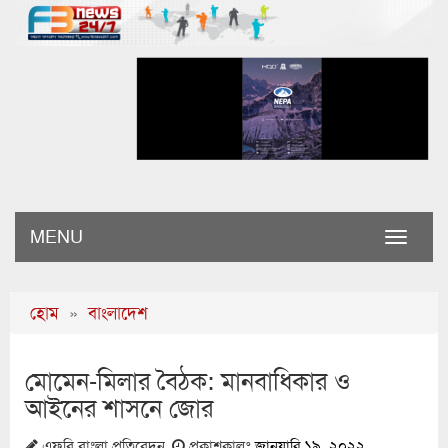
MENU
Toggle
naviga
হোম
»
বাংলাদেশ
মোমেন-মিলার বৈঠক: মানবাধিকার ও
আইনের শাসনে জোর
এফবি বাংলা প্রতিবেদন
প্রকাশকালঃ
জানুয়ারি ১৯, ২০২২