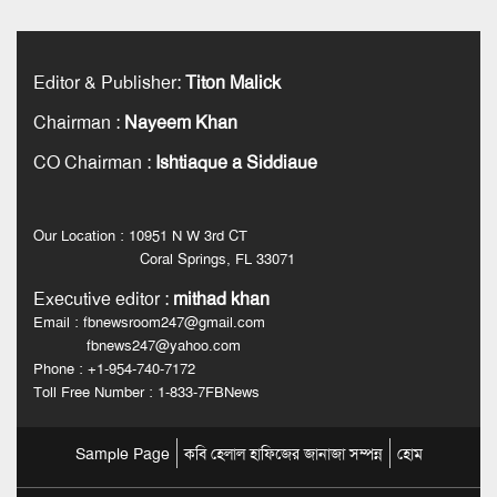
Editor & Publisher
:
Titon Malick
Chairman
:
Nayeem Khan
CO Chairman
:
Ishtiaque a Siddiaue
Our Location : 10951 N W 3rd CT
Coral Springs, FL 33071
Executive editor
:
mithad khan
Email : fbnewsroom247@gmail.com
fbnews247@yahoo.com
Phone : +1-954-740-7172
Toll Free Number : 1-833-7FBNews
Sample Page
কবি হেলাল হাফিজের জানাজা সম্পন্ন
হোম