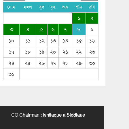
সোম
মঙ্গল
বুধ
বৃহ
শুক্র
শনি
রবি
১
২
৩
৪
৫
৬
৭
৮
৯
১০
১১
১২
১৩
১৪
১৫
১৬
১৭
১৮
১৯
২০
২১
২২
২৩
২৪
২৫
২৬
২৭
২৮
২৯
৩০
৩১
CO Chairman
:
Ishtiaque a Siddiaue