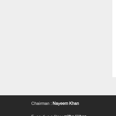
Chairman
:
Nayeem Khan