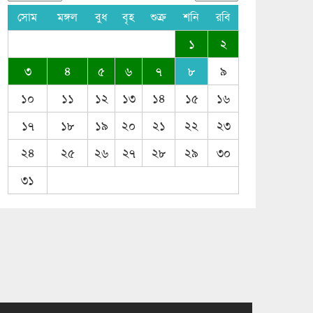
সোম
মঙ্গল
বুধ
বৃহ
শুক্র
শনি
রবি
১
২
৩
৪
৫
৬
৭
৮
৯
১০
১১
১২
১৩
১৪
১৫
১৬
১৭
১৮
১৯
২০
২১
২২
২৩
২৪
২৫
২৬
২৭
২৮
২৯
৩০
৩১