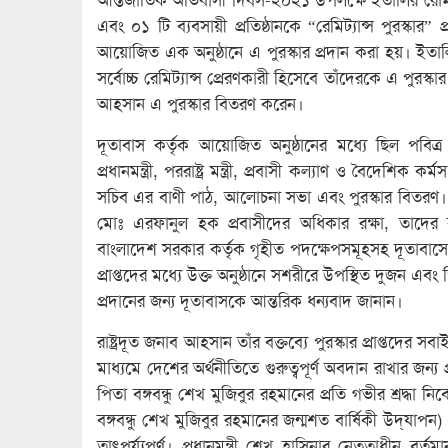
এবং ০১ টি ব্যবসায়ী প্রতিষ্ঠানকে “রেমিট্যান্স পুরস্ক
আয়োজিত এক অনুষ্ঠানে এ পুরস্কার প্রদান করা হয়। ইত
সর্বোচ্চ রেমিট্যান্স প্রেরণকারী হিসেবে তাঁদেরকে এ পুরস্
আহসান এ পুরস্কার বিতরণ করেন।
দূতাবাস কর্তৃক আয়োজিত অনুষ্ঠানের মধ্যে ছিল পবিত্র
প্রধানমন্ত্রী, পররাষ্ট্র মন্ত্রী, প্রবাসী কল্যাণ ও বৈদেশিক কর
সচিব এর বাণী পাঠ, আলোচনা সভা এবং পুরস্কার বিতরণ। 
মোঃ এরফানুল হক প্রবাসীদের অধিকার রক্ষা, তাদের কল্য
বাংলাদেশ সরকার কর্তৃক গৃহীত পদক্ষেপসমূহসহ দূতাবাসের
প্রাপ্তদের মধ্যে উক্ত অনুষ্ঠানে সশরীরে উপস্থিত দুজন এবং ড
প্রদানের জন্য দূতাবাসকে আন্তরিক ধন্যবাদ জানান।
রাষ্ট্রদূত জনাব আহসান তাঁর বক্তব্যে পুরস্কার প্রাপ্তদের
মাধ্যমে দেশের অর্থনীতিতে গুরুত্বপূর্ণ অবদান রাখার জন্য
পিতা বঙ্গবন্ধু শেখ মুজিবুর রহমানের প্রতি গভীর শ্রদ্ধ
বঙ্গবন্ধু শেখ মুজিবুর রহমানের জন্মশত বার্ষিকী উদ্‌যাপ
তাৎপর্য্যপূর্ণ। প্রধানমন্ত্রী শেখ হাসিনার নেতৃত্বাধীন