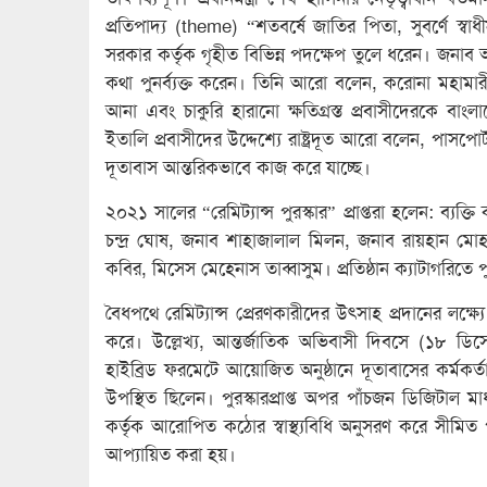
প্রতিপাদ্য (theme) “শতবর্ষে জাতির পিতা, সুবর্ণে স
সরকার কর্তৃক গৃহীত বিভিন্ন পদক্ষেপ তুলে ধরেন। জনাব
কথা পুনর্ব্যক্ত করেন। তিনি আরো বলেন, করোনা মহাম
আনা এবং চাকুরি হারানো ক্ষতিগ্রস্ত প্রবাসীদেরকে বাং
ইতালি প্রবাসীদের উদ্দেশ্যে রাষ্ট্রদূত আরো বলেন, পাসপোর্ট
দূতাবাস আন্তরিকভাবে কাজ করে যাচ্ছে।
২০২১ সালের “রেমিট্যান্স পুরস্কার” প্রাপ্তরা হলেন: ব্যক্ত
চন্দ্র ঘোষ, জনাব শাহাজালাল মিলন, জনাব রায়হান মোহাম্
কবির, মিসেস মেহেনাস তাব্বাসুম। প্রতিষ্ঠান ক্যাটাগরি
বৈধপথে রেমিট্যান্স প্রেরণকারীদের উৎসাহ প্রদানের লক্ষ্
করে। উল্লেখ্য, আন্তর্জাতিক অভিবাসী দিবসে (১৮ ডিস
হাইব্রিড ফরমেটে আয়োজিত অনুষ্ঠানে দূতাবাসের কর্মকর্তা, ক
উপস্থিত ছিলেন। পুরস্কারপ্রাপ্ত অপর পাঁচজন ডিজিটাল ম
কর্তৃক আরোপিত কঠোর স্বাস্থ্যবিধি অনুসরণ করে সীমি
আপ্যায়িত করা হয়।