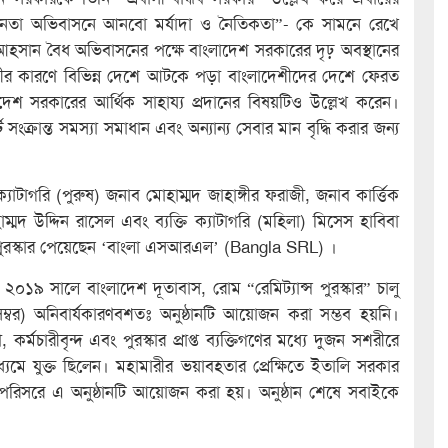
্বাধীনতা অভিবাসনে আনবো মর্যাদা ও নৈতিকতা”- কে সামনে রেখে
 আহসান বৈধ অভিবাসনের পক্ষে বাংলাদেশ সরকারের দৃঢ় অবস্থানের
ারীর কারণে বিভিন্ন দেশে আটকে পড়া বাংলাদেশীদের দেশে ফেরত
লাদেশ সরকারের আর্থিক সাহায্য প্রদানের বিষয়টিও উল্লেখ করেন।
 সংক্রান্ত সমস্যা সমাধান এবং অন্যান্য সেবার মান বৃদ্ধি করার জন্য
ি ক্যাটাগরি (পুরুষ) জনাব মোহাম্মদ জাহাঙ্গীর ফরাজী, জনাব কার্ত্তিক
মদ উদ্দিন রাসেল এবং ব্যক্তি ক্যাটাগরি (মহিলা) মিসেস হাবিবা
তে পুরস্কার পেয়েছেন ‘বাংলা এসআরএল’ (Bangla SRL) ।
যে ২০১৯ সালে বাংলাদেশ দূতাবাস, রোম “রেমিট্যান্স পুরস্কার” চালু
েম্বর) অনিবার্যকারণবশতঃ অনুষ্ঠানটি আয়োজন করা সম্ভব হয়নি।
র্মচারীবৃন্দ এবং পুরস্কার প্রাপ্ত ব্যক্তিগণের মধ্যে দুজন সশরীরে
াধ্যমে যুক্ত ছিলেন। মহামারীর ভয়াবহতার প্রেক্ষিতে ইতালি সরকার
ত পরিসরে এ অনুষ্ঠানটি আয়োজন করা হয়। অনুষ্ঠান শেষে সবাইকে