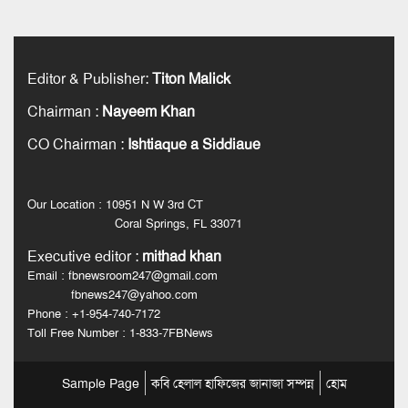
Editor & Publisher
:
Titon Malick
Chairman
:
Nayeem Khan
CO Chairman
:
Ishtiaque a Siddiaue
Our Location : 10951 N W 3rd CT
Coral Springs, FL 33071
Executive editor
:
mithad khan
Email : fbnewsroom247@gmail.com
fbnews247@yahoo.com
Phone : +1-954-740-7172
Toll Free Number : 1-833-7FBNews
Sample Page
কবি হেলাল হাফিজের জানাজা সম্পন্ন
হোম