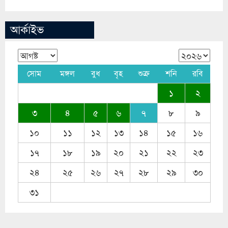
আর্কাইভ
সোম
মঙ্গল
বুধ
বৃহ
শুক্র
শনি
রবি
১
২
৩
৪
৫
৬
৭
৮
৯
১০
১১
১২
১৩
১৪
১৫
১৬
১৭
১৮
১৯
২০
২১
২২
২৩
২৪
২৫
২৬
২৭
২৮
২৯
৩০
৩১