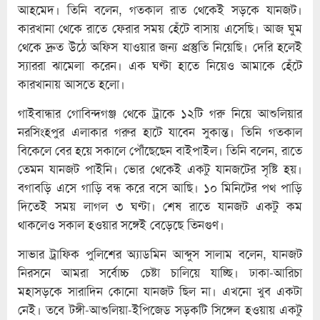
আহমেদ। তিনি বলেন, গতকাল রাত থেকেই সড়কে যানজট।
কারখানা থেকে রাতে ফেরার সময় হেঁটে বাসায় এসেছি। আজ ঘুম
থেকে দ্রুত উঠে অফিস যাওয়ার জন্য প্রস্তুতি নিয়েছি। দেরি হলেই
স্যাররা ঝামেলা করেন। এক ঘণ্টা হাতে নিয়েও আমাকে হেঁটে
কারখানায় আসতে হলো।
গাইবান্ধার গোবিন্দগঞ্জ থেকে ট্রাকে ১২টি গরু নিয়ে আশুলিয়ার
নরসিংহপুর এলাকার গরুর হাটে যাবেন সুকান্ত। তিনি গতকাল
বিকেলে বের হয়ে সকালে পৌঁছেছেন বাইপাইল। তিনি বলেন, রাতে
তেমন যানজট পাইনি। ভোর থেকেই একটু যানজটের সৃষ্টি হয়।
বগাবড়ি এসে গাড়ি বন্ধ করে বসে আছি। ১০ মিনিটের পথ পাড়ি
দিতেই সময় লাগল ৩ ঘণ্টা। শেষ রাতে যানজট একটু কম
থাকলেও সকাল হওয়ার সঙ্গেই বেড়েছে তিনগুণ।
সাভার ট্রাফিক পুলিশের অ্যাডমিন আব্দুস সালাম বলেন, যানজট
নিরসনে আমরা সর্বোচ্চ চেষ্টা চালিয়ে যাচ্ছি। ঢাকা-আরিচা
মহাসড়কে সারাদিন কোনো যানজট ছিল না। এখনো খুব একটা
নেই। তবে টঙ্গী-আশুলিয়া-ইপিজেড সড়কটি সিঙ্গেল হওয়ায় একটু