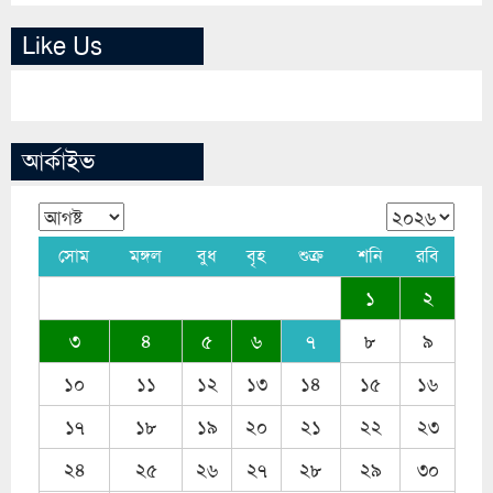
Like Us
আর্কাইভ
সোম
মঙ্গল
বুধ
বৃহ
শুক্র
শনি
রবি
১
২
৩
৪
৫
৬
৭
৮
৯
১০
১১
১২
১৩
১৪
১৫
১৬
১৭
১৮
১৯
২০
২১
২২
২৩
২৪
২৫
২৬
২৭
২৮
২৯
৩০