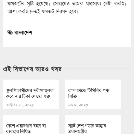
যানজটের সৃষ্টি হয়েছে। সেখানেও আমরা যথাসাধ্য চেষ্টা করছি।
আশা করছি দ্রুতই যানজট নিরসন হবে।
বাংলাদেশ
এই বিভাগের আরও খবর
স্কুলশিক্ষার্থীদের পরীক্ষামূলক
কাল থেকে টিসিবির পণ্য
করোনার টিকা দেওয়া শুরু
বিক্রি
অক্টোবর ১৪, ২০২১
মার্চ ৮, ২০২৩
দেশে এয়ারগান বহন বা
স্মার্ট দেশ গড়ার আহ্বান
ব্যবহার নিষিদ্ধ
প্রধানমন্ত্রীর