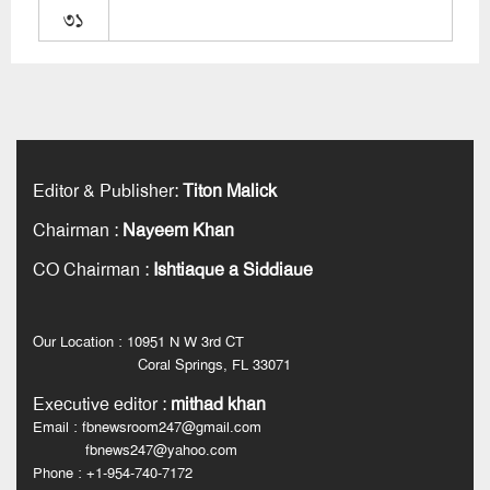
৩১
Editor & Publisher
:
Titon Malick
Chairman
:
Nayeem Khan
CO Chairman
:
Ishtiaque a Siddiaue
Our Location : 10951 N W 3rd CT
Coral Springs, FL 33071
Executive editor
:
mithad khan
Email : fbnewsroom247@gmail.com
fbnews247@yahoo.com
Phone : +1-954-740-7172