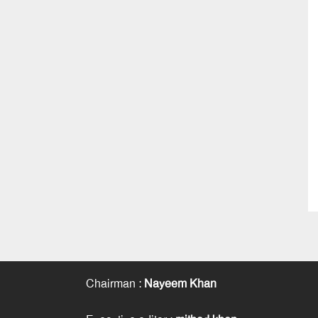
Chairman
:
Nayeem Khan