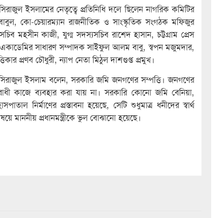
িরাজুল ইসলামের নেতৃত্বে প্রতিনিধি দলে ছিলেন নাগরিক কমিটির
বাবুল, কো-চেয়ারম্যান রাজনীতিক ও সাংস্কৃতিক সংগঠক মফিজুর
চিব মহসীন কাজী, যুগ্ম সদস্যসচিব রাশেদ হাসান, চট্টগ্রাম প্রেস
কলা একাডেমির সাধারণ সম্পাদক সাইফুল আলম বাবু, স্বপন মজুমদার,
ার প্রণব চৌধুরী, ন্যাপ নেতা মিঠুল দাশগুপ্ত প্রমুখ।
 সিরাজুল ইসলাম বলেন, সরকারি জমি জনগণের সম্পত্তি। জনগণের
 বিরোধী কাজে ব্যবহার করা যায় না। সরকারি কোনো জমি বেনিয়া,
াল নির্মাণের প্রস্তাবনা হয়েছে, সেটি শুধুমাত্র ধনীদের স্বার্থ
 বিষয়ে মাননীয় প্রধানমন্ত্রীকে ভুল বোঝানো হয়েছে।