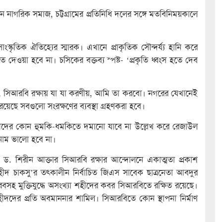
নাগরিক সমাজ, চট্টগ্রামের প্রতিনিধি দলের সঙ্গে মতবিনিময়কালে
স্কৃতিক ঐতিহ্যের স্মারক। এখানে প্রাকৃতিক সৌন্দর্য্য হানি করে
েওয়া হবে না। চসিকের বক্তব্য স্পষ্ট- ‘প্রকৃতি ধ্বংস হতে দেব
, সিআরবি রক্ষায় যা যা করণীয়, আমি তা করবো। নগরের যেখানেই
ান রয়েছে সবগুলো সংরক্ষণের ব্যবস্থা গ্রহণকরা হবে।
্দোলনকারীদের কোন হুমকি-ধমকিতে দমানো যাবে না উল্লেখ করে রেজাউল
নাম ভালো হবে না।
যাপক ড. শিরীন আক্তার সিআরবি রক্ষার আন্দোলনে একাত্মতা প্রকাশ
রথম শহীদ চাকসু’র তৎকালীন নির্বাচিত জিএস সাবেক ছাত্রনেতা আবদুর
বসহ মুক্তিযুদ্ধে অসংখ্যা শহীদের কবর সিআরবিতে রক্ষিত রয়েছে।
ীদদের প্রতি অবমাননার শামিল। সিআরবিতে কোন স্থাপনা নির্মাণ