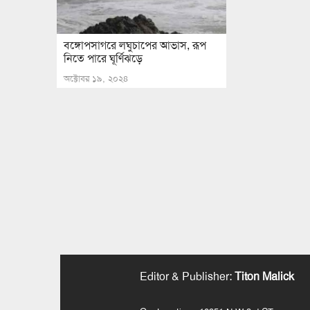
বঙ্গোপসাগরে লঘুচাপের আভাস, রূপ
নিতে পারে ঘূর্ণিঝড়ে
অক্টোবর ১৯, ২০২৪
Editor & Publisher
:
Titon Malick