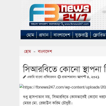
হোম
প্রধান
বাংলাদেশ
যুক্তরাষ্ট্র
ফ্লোরিড
হোম
»
বাংলাদেশ
সিআরবিতে কোনো স্থাপনা নি
এফবি বাংলা প্রতিবেদন
প্রকাশকালঃ
আগস্ট ৪, ২০২১
শুধু হাসপাতাল নয়, সিআরবিতে কোনভাবেই কোনো ধরনের স্থ
মেয়র মো. রেজাউল করিম চৌধুরী।