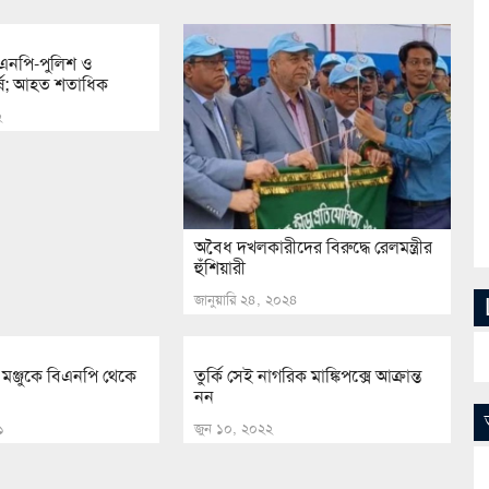
িএনপি-পুলিশ ও
্ষ; আহত শতাধিক
২
অবৈধ দখলকারীদের বিরুদ্ধে রেলমন্ত্রীর
হুঁশিয়ারী
জানুয়ারি ২৪, ২০২৪
মঞ্জুকে বিএনপি থেকে
তুর্কি সেই নাগরিক মাঙ্কিপক্সে আক্রান্ত
নন
১
জুন ১০, ২০২২