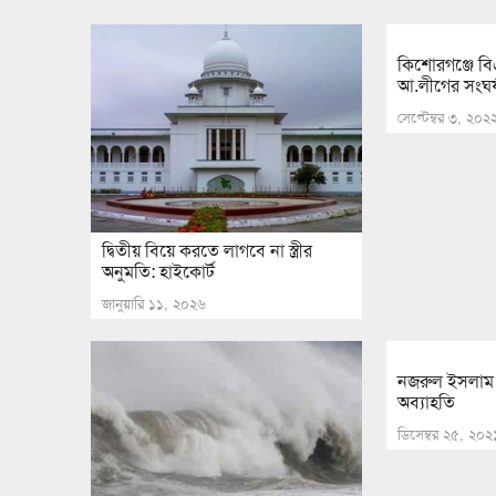
কিশোরগঞ্জে ব
আ.লীগের সংঘর
সেপ্টেম্বর ৩, ২০২
দ্বিতীয় বিয়ে করতে লাগবে না স্ত্রীর
অনুমতি: হাইকোর্ট
জানুয়ারি ১১, ২০২৬
নজরুল ইসলাম 
অব্যাহতি
ডিসেম্বর ২৫, ২০২