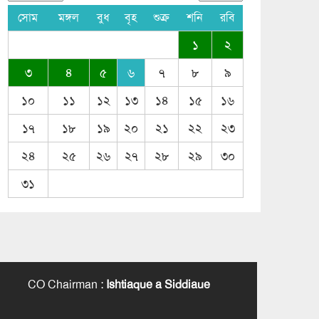
সোম
মঙ্গল
বুধ
বৃহ
শুক্র
শনি
রবি
১
২
৩
৪
৫
৬
৭
৮
৯
১০
১১
১২
১৩
১৪
১৫
১৬
১৭
১৮
১৯
২০
২১
২২
২৩
২৪
২৫
২৬
২৭
২৮
২৯
৩০
৩১
CO Chairman
:
Ishtiaque a Siddiaue