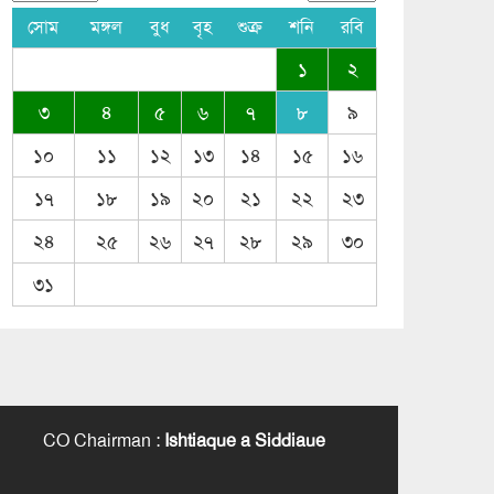
সোম
মঙ্গল
বুধ
বৃহ
শুক্র
শনি
রবি
১
২
৩
৪
৫
৬
৭
৮
৯
১০
১১
১২
১৩
১৪
১৫
১৬
১৭
১৮
১৯
২০
২১
২২
২৩
২৪
২৫
২৬
২৭
২৮
২৯
৩০
৩১
CO Chairman
:
Ishtiaque a Siddiaue