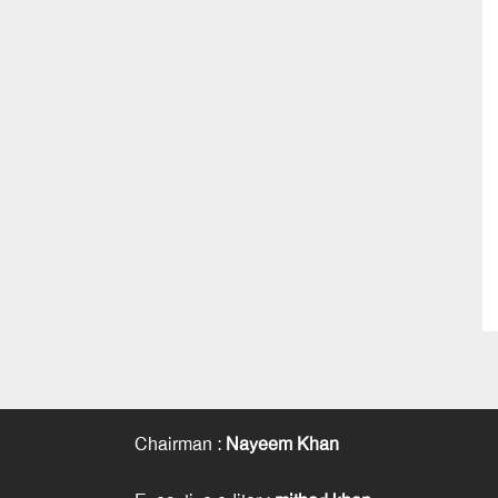
Chairman
:
Nayeem Khan