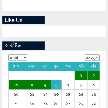
Like Us
আর্কাইভ
সোম
মঙ্গল
বুধ
বৃহ
শুক্র
শনি
রবি
১
২
৩
৪
৫
৬
৭
৮
৯
১০
১১
১২
১৩
১৪
১৫
১৬
১৭
১৮
১৯
২০
২১
২২
২৩