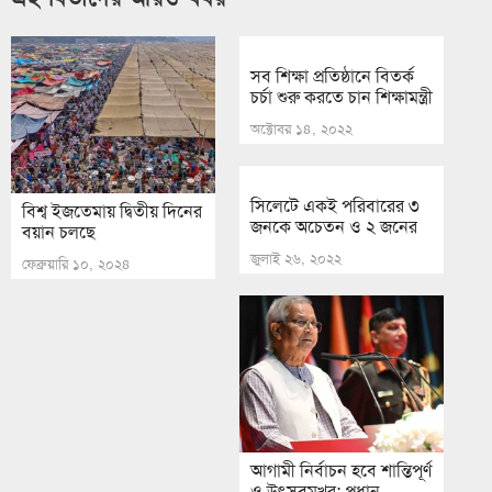
সব শিক্ষা প্রতিষ্ঠানে বিতর্ক
চর্চা শুরু করতে চান শিক্ষামন্ত্রী
অক্টোবর ১৪, ২০২২
সিলেটে একই পরিবারের ৩
বিশ্ব ইজতেমায় দ্বিতীয় দিনের
জনকে অচেতন ও ২ জনের
বয়ান চলছে
জুলাই ২৬, ২০২২
ফেব্রুয়ারি ১০, ২০২৪
আগামী নির্বাচন হবে শান্তিপূর্ণ
ও উৎসবমুখর: প্রধান