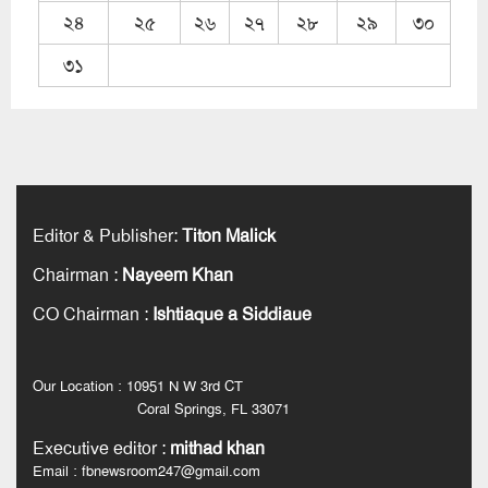
২৪
২৫
২৬
২৭
২৮
২৯
৩০
৩১
Editor & Publisher
:
Titon Malick
Chairman
:
Nayeem Khan
CO Chairman
:
Ishtiaque a Siddiaue
Our Location : 10951 N W 3rd CT
Coral Springs, FL 33071
Executive editor
:
mithad khan
Email : fbnewsroom247@gmail.com