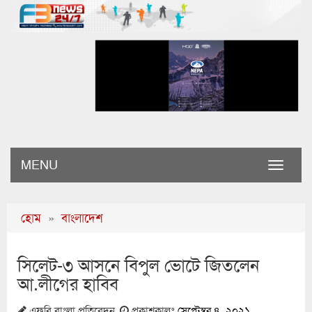
MENU
Toggle
naviga
হোম
»
বাংলাদেশ
সিলেট-৩ আসনে বিপুল ভোটে জিতলেন
আ.লীগের হাবিব
এফবি বাংলা প্রতিবেদন
প্রকাশকালঃ
সেপ্টেম্বর ৪, ২০২১