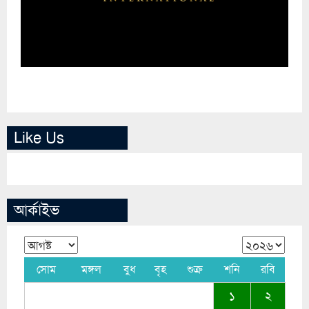
Like Us
আর্কাইভ
সোম
মঙ্গল
বুধ
বৃহ
শুক্র
শনি
রবি
১
২