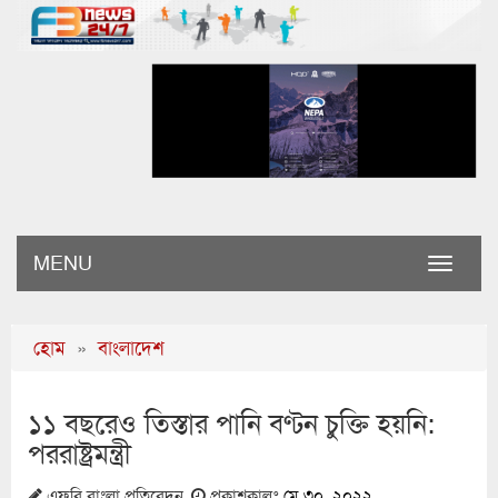
MENU
Toggle
naviga
হোম
»
বাংলাদেশ
১১ বছরেও তিস্তার পানি বণ্টন চুক্তি হয়নি:
পররাষ্ট্রমন্ত্রী
এফবি বাংলা প্রতিবেদন
প্রকাশকালঃ
মে ৩০, ২০২২