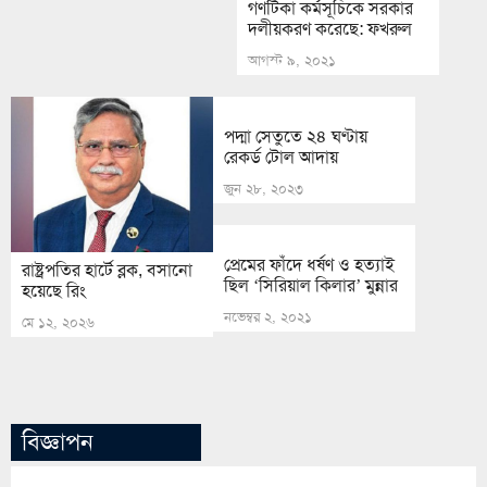
গণটিকা কর্মসূচিকে সরকার
দলীয়করণ করেছে: ফখরুল
আগস্ট ৯, ২০২১
পদ্মা সেতুতে ২৪ ঘণ্টায়
রেকর্ড টোল আদায়
জুন ২৮, ২০২৩
প্রেমের ফাঁদে ধর্ষণ ও হত্যাই
রাষ্ট্রপতির হার্টে ব্লক, বসানো
ছিল ‘সিরিয়াল কিলার’ মুন্নার
হয়েছে রিং
নভেম্বর ২, ২০২১
মে ১২, ২০২৬
বিজ্ঞাপন