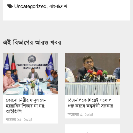
Uncategorized
,
বাংলাদেশ
এই বিভাগের আরও খবর
কোনো নিরীহ মানুষ যেন
বিএনপিকে দিয়েই সংলাপ
হয়রানির শিকার না নয়:
শুরু করবে অন্তর্বর্তী সরকার
আইজিপি
অক্টোবর ৩, ২০২৪
নভেম্বর ২৩, ২০২৪