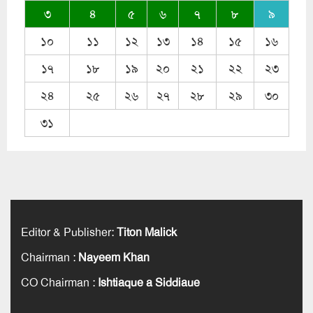
৩
৪
৫
৬
৭
৮
৯
১০
১১
১২
১৩
১৪
১৫
১৬
১৭
১৮
১৯
২০
২১
২২
২৩
২৪
২৫
২৬
২৭
২৮
২৯
৩০
৩১
Editor & Publisher
:
Titon Malick
Chairman
:
Nayeem Khan
CO Chairman
:
Ishtiaque a Siddiaue