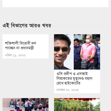
এই বিভাগের আরও খবর
শক্তিশালী বিরোধী দল
পাচ্ছেন না প্রধানমন্ত্রী
এপ্রিল ১১, ২০২২
ওসি প্রদীপ ও এসআই
লিয়াকতের মৃত্যুদণ্ড বহাল
রেখে হাইকোর্টের
নভেম্বর ২০, ২০২৫