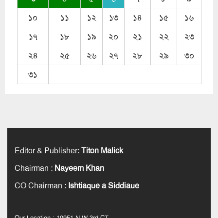
১০
১১
১২
১৩
১৪
১৫
১৬
১৭
১৮
১৯
২০
২১
২২
২৩
২৪
২৫
২৬
২৭
২৮
২৯
৩০
৩১
Editor & Publisher
:
Titon Malick
Chairman
:
Nayeem Khan
CO Chairman
:
Ishtiaque a Siddiaue
Our Location : 10951 N W 3rd CT