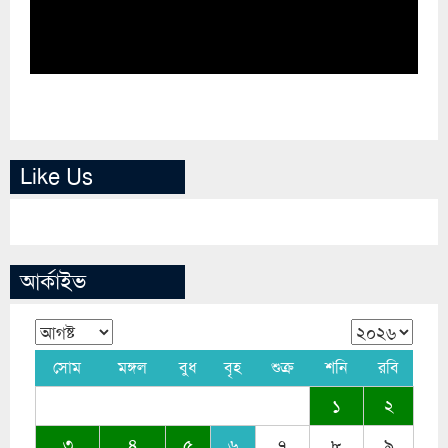
Like Us
আর্কাইভ
সোম
মঙ্গল
বুধ
বৃহ
শুক্র
শনি
রবি
১
২
৩
৪
৫
৬
৭
৮
৯