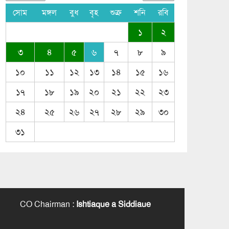
সোম
মঙ্গল
বুধ
বৃহ
শুক্র
শনি
রবি
১
২
৩
৪
৫
৬
৭
৮
৯
১০
১১
১২
১৩
১৪
১৫
১৬
১৭
১৮
১৯
২০
২১
২২
২৩
২৪
২৫
২৬
২৭
২৮
২৯
৩০
৩১
CO Chairman
:
Ishtiaque a Siddiaue