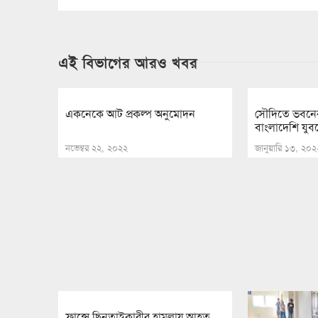
এই বিভাগের আরও খবর
একনেকে আট প্রকল্প অনুমোদন
সৌদিতে ভবনে
বাংলাদেশি যুবক
নভেম্বর ২২, ২০২২
জানুয়ারি ১৩, ২০২
ফ্রান্সে ছিনতাইকারীর হামলায় আহত