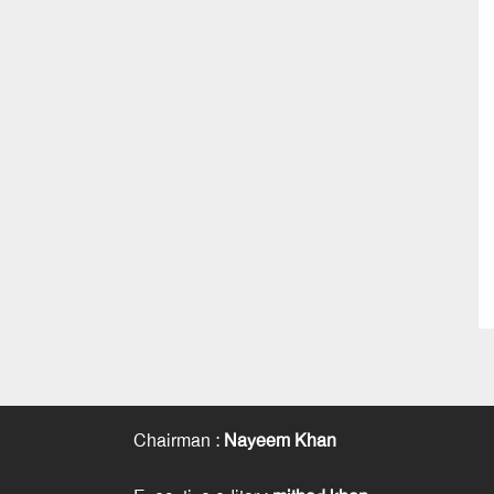
Chairman
:
Nayeem Khan