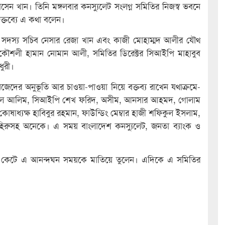
েন খান। তিনি মঙ্গলবার কনস্যুলেট সংলগ্ন সমিতির নিজস্ব ভবনে
বক্তব্যে এ কথা বলেন।
 ও সদস্য সচিব নেসার রেজা খান এবং কাজী মোহাম্মদ আলীর যৌথ
কৌশলী হামান নোমান আলী, সমিতির ডিরেক্টর সিআইপি মাহাবুব
ুরী।
দের অনুভূতি আর চাওয়া-পাওয়া নিয়ে বক্তব্য রাখেন যথাক্রমে-
 আব্দুল আলিম, সিআইপি শেখ ফরিদ, অসীম, আনসার আহমদ, গোলাম
োষাধ্যক্ষ হাবিবুর রহমান, ফাউন্ডিং মেম্বার হাজী শফিকুল ইসলাম,
িরুসহ অনেকে। এ সময় বাংলাদেশ কনস্যুলেট, জনতা ব্যাংক ও
া কেক কেটে এ আনন্দঘন সময়কে মাতিয়ে তুলেন। এদিকে এ সমিতির