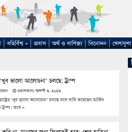
া
বহির্বিশ্ব
প্রবাস
অর্থ ও বাণিজ্য
বিনোদন
খেলাধুলা
 ‘খুব ভালো আলোচনা’ চলছে: ট্রাম্প
তিবেদন
প্রকাশকালঃ
আগস্ট ৬, ২০২৬
্তরাষ্ট্রের ‘খুব ভালো আলোচনা’ চলছে বলে দাবি করেছেন মার্কিন
ড ট্রাম্প। তবে
»
া করি না, মানুষের জন্য ফিরতেই হবে: শেখ হাসিনা