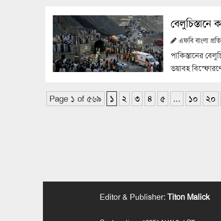
বেলুচিস্তান
এফবি বাংলা প্র
পাকিস্তানের বেল
ভয়াবহ বিস্ফোরণ
Page ১ of ৫৬৯
১
২
৩
৪
৫
...
১০
২০
Editor & Publisher
:
Titon Malick