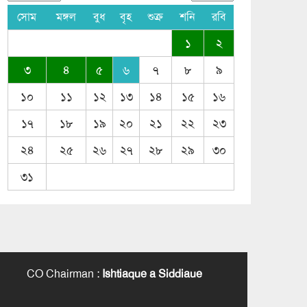
সোম
মঙ্গল
বুধ
বৃহ
শুক্র
শনি
রবি
১
২
৩
৪
৫
৬
৭
৮
৯
১০
১১
১২
১৩
১৪
১৫
১৬
১৭
১৮
১৯
২০
২১
২২
২৩
২৪
২৫
২৬
২৭
২৮
২৯
৩০
৩১
CO Chairman
:
Ishtiaque a Siddiaue