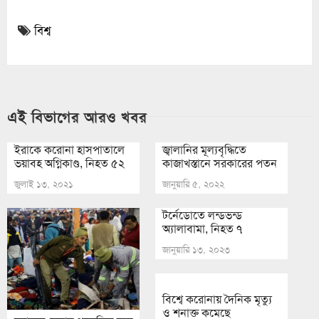
বিশ্ব
এই বিভাগের আরও খবর
ইরাকে করোনা হাসপাতালে
জ্বালানির মূল্যবৃদ্ধিতে
ভয়াবহ অগ্নিকাণ্ড, নিহত ৫২
কাজাখস্তানে সরকারের পতন
জুলাই ১৩, ২০২১
জানুয়ারি ৫, ২০২২
টর্নেডোতে লন্ডভন্ড
অ্যালাবামা, নিহত ৭
জানুয়ারি ১৩, ২০২৩
বিশ্বে করোনায় দৈনিক মৃত্যু
ও শনাক্ত কমেছে