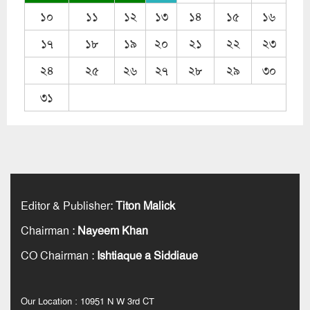
১০
১১
১২
১৩
১৪
১৫
১৬
১৭
১৮
১৯
২০
২১
২২
২৩
২৪
২৫
২৬
২৭
২৮
২৯
৩০
৩১
Editor & Publisher
:
Titon Malick
Chairman
:
Nayeem Khan
CO Chairman
:
Ishtiaque a Siddiaue
Our Location : 10951 N W 3rd CT