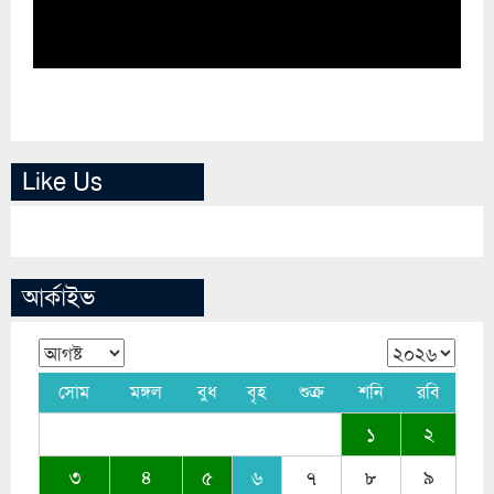
Like Us
আর্কাইভ
সোম
মঙ্গল
বুধ
বৃহ
শুক্র
শনি
রবি
১
২
৩
৪
৫
৬
৭
৮
৯