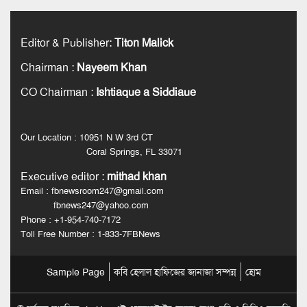
Editor & Publisher
:
Titon Malick
Chairman
:
Nayeem Khan
CO Chairman
:
Ishtiaque a Siddiaue
Our Location : 10951 N W 3rd CT
Coral Springs, FL 33071
Executive editor
:
mithad khan
Email : fbnewsroom247@gmail.com
fbnews247@yahoo.com
Phone : +1-954-740-7172
Toll Free Number : 1-833-7FBNews
Sample Page
কবি হেলাল হাফিজের জানাজা সম্পন্ন
হোম