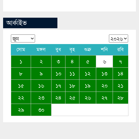
আর্কাইভ
সোম
মঙ্গল
বুধ
বৃহ
শুক্র
শনি
রবি
১
২
৩
৪
৫
৬
৭
৮
৯
১০
১১
১২
১৩
১৪
১৫
১৬
১৭
১৮
১৯
২০
২১
২২
২৩
২৪
২৫
২৬
২৭
২৮
২৯
৩০