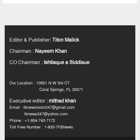
Editor & Publisher
:
Titon Malick
Chairman
:
Nayeem Khan
CO Chairman
:
Ishtiaque a Siddiaue
Our Location : 10951 N W 3rd CT
Coral Springs, FL 33071
Executive editor
:
mithad khan
Email : fbnewsroom247@gmail.com
fbnews247@yahoo.com
Phone : +1-954-740-7172
Toll Free Number : 1-833-7FBNews