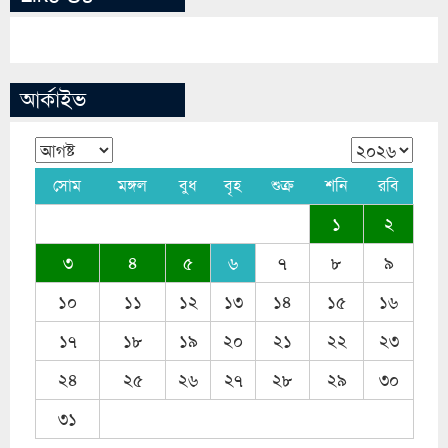
আর্কাইভ
সোম
মঙ্গল
বুধ
বৃহ
শুক্র
শনি
রবি
১
২
৩
৪
৫
৬
৭
৮
৯
১০
১১
১২
১৩
১৪
১৫
১৬
১৭
১৮
১৯
২০
২১
২২
২৩
২৪
২৫
২৬
২৭
২৮
২৯
৩০
৩১