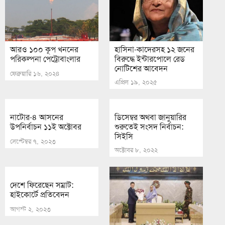
আরও ১০০ কূপ খননের
হাসিনা-কাদেরসহ ১২ জনের
পরিকল্পনা পেট্রোবাংলার
বিরুদ্ধে ইন্টারপোলে রেড
নোটিশের আবেদন
ফেব্রুয়ারি ১৬, ২০২৪
এপ্রিল ১৯, ২০২৫
নাটোর-৪ আসনের
ডিসেম্বর অথবা জানুয়ারির
উপনির্বাচন ১১ই অক্টোবর
শুরুতেই সংসদ নির্বাচন:
সিইসি
সেপ্টেম্বর ৭, ২০২৩
অক্টোবর ৮, ২০২২
দেশে ফিরেছেন সম্রাট:
হাইকোর্টে প্রতিবেদন
আগস্ট ২, ২০২৩